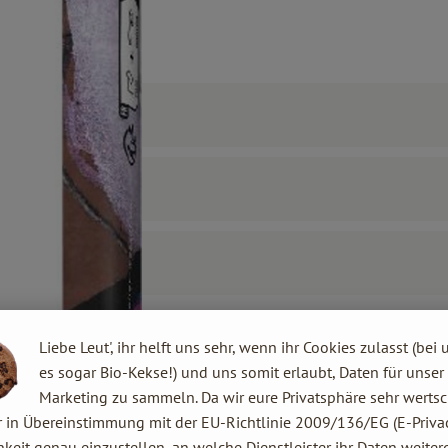
Liebe Leut', ihr helft uns sehr, wenn ihr Cookies zulasst (bei 
es sogar Bio-Kekse!) und uns somit erlaubt, Daten für unser
Marketing zu sammeln. Da wir eure Privatsphäre sehr wertsc
r in Übereinstimmung mit der EU-Richtlinie 2009/136/EG (E-Privac
keit genau einzustellen, an welche Dienstleister ihr Daten weiter