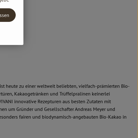
assen
t heute zu einer weltweit beliebten, vielfach-prämierten Bio-
türen, Kakaogetränken und Trüffelpralinen keinerlei
VIVANI innovative Rezepturen aus besten Zutaten mit
men um Gründer und Gesellschafter Andreas Meyer und
r besonders fairen und biodynamisch-angebauten Bio-Kakao in