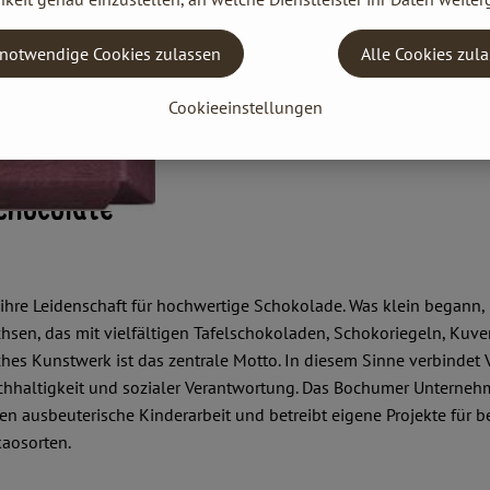
notwendige Cookies zulassen
Alle Cookies zul
Cookieeinstellungen
Chocolate"
re Leidenschaft für hochwertige Schokolade. Was klein begann, is
sen, das mit vielfältigen Tafelschokoladen, Schokoriegeln, Kuver
hes Kunstwerk ist das zentrale Motto. In diesem Sinne verbindet 
hhaltigkeit und sozialer Verantwortung. Das Bochumer Unterneh
egen ausbeuterische Kinderarbeit und betreibt eigene Projekte fü
aosorten.