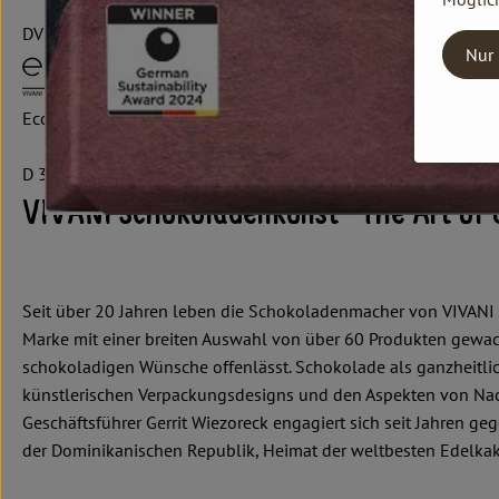
DV
Nur 
EcoFinia GmbH
D 32051 Herford
VIVANI Schokoladenkunst "The Art of 
Seit über 20 Jahren leben die Schokoladenmacher von VIVANI ih
Marke mit einer breiten Auswahl von über 60 Produkten gewach
schokoladigen Wünsche offenlässt. Schokolade als ganzheitlic
künstlerischen Verpackungsdesigns und den Aspekten von Nac
Geschäftsführer Gerrit Wiezoreck engagiert sich seit Jahren g
der Dominikanischen Republik, Heimat der weltbesten Edelkak