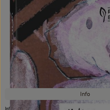
Info
Info