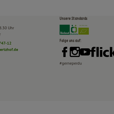
Unsere Standards
Externer Link zu https:/
Externer Link zu htt
8.30 Uhr
r
Folge uns auf:
747-12
rtzhof.de
Externer Link zu https:
Externer Link zu h
Externer Lin
#gerneperdu