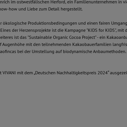
nrich im ostwestfälischen Herford, ein Familienunternehmen in vi
now-how und Liebe zum Detail hergestellt.
 für ökologische Produktionsbedingungen und einen fairen Umgang
Eines der Herzensprojekte ist die Kampagne "KIDS for KIDS", mit 
eiteres ist das "Sustainable Organic Cocoa Project" - ein Kakaoan
uf Augenhöhe mit den teilnehmenden Kakaobauerfamilien langfrist
Kakaofincas bei der Umstellung auf biodynamische Anbaumethoden. D
st VIVANI mit dem „Deutschen Nachhaltigkeitspreis 2024“ ausgeze