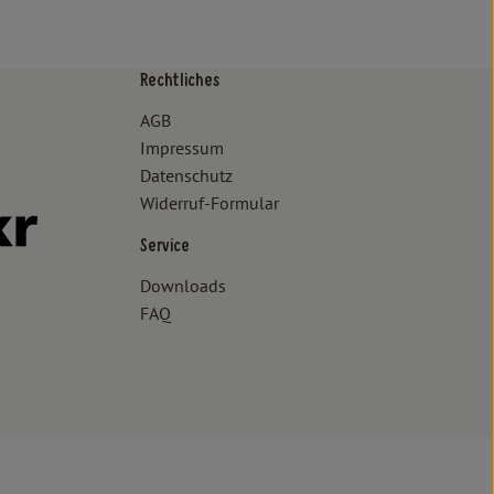
Rechtliches
/www.bioland.de/verbraucher
ps://www.oekokiste.de/
AGB
Impressum
Datenschutz
Widerruf-Formular
//www.facebook.com/lammertzhof/
ttps://www.instagram.com/lammertzhof/
k zu https://www.youtube.com/channel/UCWPUzJurFKb0KRK7upa
Externer Link zu https://www.flickr.com/photos/lammertzhof
Service
Downloads
FAQ