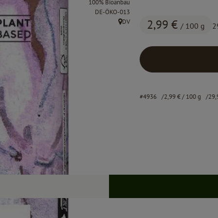
100% Bioanbau
, Kontrollstelle:
DE-ÖKO-013
2,99 €
DV
/ 100 g
2
, Herkunft:
#4936
2,99 €
/ 100 g
29,