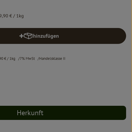
9,90 €
/ 1kg
hinzufügen
Produkt zum Warenkorb hinzufügen
90 €
/ 1kg
7% MwSt
Handelsklasse II
Herkunft