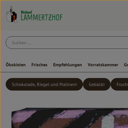
Ökokisten
Frisches
Empfehlungen
Vorratskammer
G
Schokolade, Riegel und Pralinen
Gebäck
Fruch