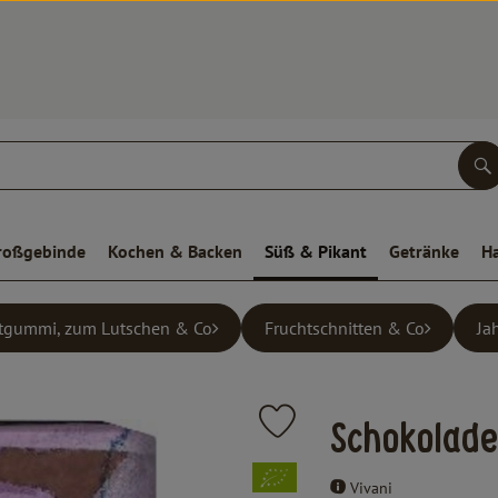
S
roßgebinde
Kochen & Backen
Süß & Pikant
Getränke
H
tgummi, zum Lutschen & Co
Fruchtschnitten & Co
Ja
Produkt zu Favouriten hinzufüge
Schokolade
, Verband:
Vivani