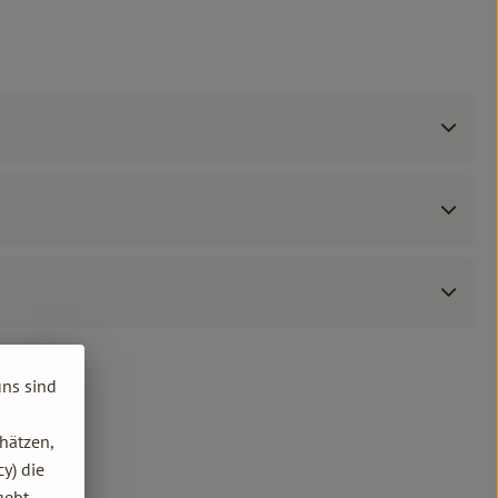
uns sind
hätzen,
y) die
gebt.