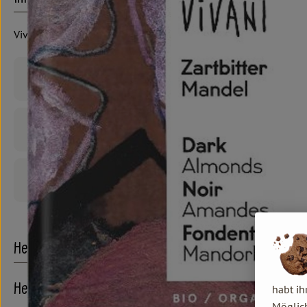
Vivani
Produktinformationen
Zutaten
Produktdatenblatt
Herkunft
Hersteller: Vivani
habt ih
Möglich