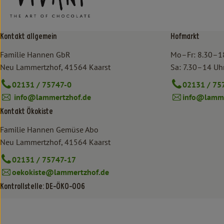
Kontakt allgemein
Hofmarkt
Familie Hannen GbR
Mo–Fr: 8.30–1
Neu Lammertzhof, 41564 Kaarst
Sa: 7.30–14 Uh
02131 / 75747-0
02131 / 75
info@lammertzhof.de
info@lamme
Kontakt Ökokiste
Familie Hannen Gemüse Abo
Neu Lammertzhof, 41564 Kaarst
02131 / 75747-17
oekokiste@lammertzhof.de
Kontrollstelle: DE-ÖKO-006