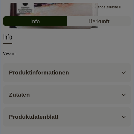
#7063
2,99 €
/ 80 g
37,38 €
/ 1kg
7% MwSt
Handelsklasse II
Info
Herkunft
Info
Vivani
Produktinformationen
Zutaten
Produktdatenblatt