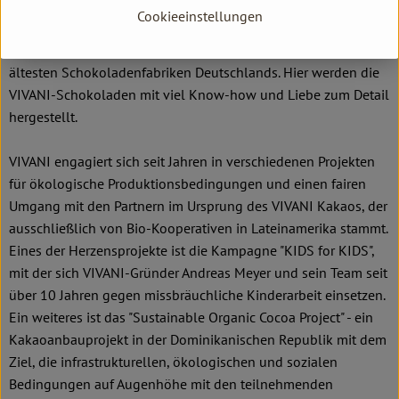
Produktionspartner ist die renommierte Schokoladenfabrik
Cookieeinstellungen
Weinrich im ostwestfälischen Herford, ein
Familienunternehmen in vierter Generation und eine der
ältesten Schokoladenfabriken Deutschlands. Hier werden die
VIVANI-Schokoladen mit viel Know-how und Liebe zum Detail
hergestellt.
VIVANI engagiert sich seit Jahren in verschiedenen Projekten
für ökologische Produktionsbedingungen und einen fairen
Umgang mit den Partnern im Ursprung des VIVANI Kakaos, der
ausschließlich von Bio-Kooperativen in Lateinamerika stammt.
Eines der Herzensprojekte ist die Kampagne "KIDS for KIDS",
mit der sich VIVANI-Gründer Andreas Meyer und sein Team seit
über 10 Jahren gegen missbräuchliche Kinderarbeit einsetzen.
Ein weiteres ist das "Sustainable Organic Cocoa Project" - ein
Kakaoanbauprojekt in der Dominikanischen Republik mit dem
Ziel, die infrastrukturellen, ökologischen und sozialen
Bedingungen auf Augenhöhe mit den teilnehmenden