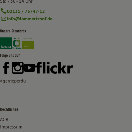
Sa: 7.30–14 Uhr
02131 / 75747-12
info@lammertzhof.de
Unsere Standards
Externer Link zu https://www.bioland.de/verbraucher
Externer Link zu https://www.oekokiste.de/
Folge uns auf:
Externer Link zu https://www.facebook.com/lammertzhof/
Externer Link zu https://www.instagram.com/lammert
Externer Link zu https://www.youtube.com/
Externer Link zu https://www
#gerneperdu
Rechtliches
AGB
Impressum