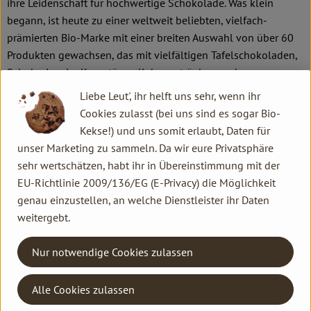
ihre Leidenschaft für hochwertige Schokolade. Was klein
begann, ist heute zu einer weltweit beliebten, vielfach-
prämierten Bio-Marke mit einer breiten Auswahl von über 60
Produkten gewachsen, das mit vielfältigen Tafelschokoladen,
Schokoriegeln, Kuvertüren, Kakaogetränken und
Trüffelpralinen keinerlei schokoladigen Wünsche offenlässt.
Liebe Leut', ihr helft uns sehr, wenn ihr
Schokolade als ganzheitliches Kunstwerk ist das zentrale
Cookies zulasst (bei uns sind es sogar Bio-
Motto. In diesem Sinne verbindet VIVANI innovative
Kekse!) und uns somit erlaubt, Daten für
Rezepturen aus besten Zutaten mit künstlerischen
unser Marketing zu sammeln. Da wir eure Privatsphäre
Verpackungsdesigns und den Aspekten von Nachhaltigkeit
sehr wertschätzen, habt ihr in Übereinstimmung mit der
und sozialer Verantwortung. Das Bochumer Unternehmen um
EU-Richtlinie 2009/136/EG (E-Privacy) die Möglichkeit
Gründer und Gesellschafter Andreas Meyer und
genau einzustellen, an welche Dienstleister ihr Daten
Geschäftsführer Gerrit Wiezoreck engagiert sich seit Jahren
weitergebt.
gegen ausbeuterische Kinderarbeit und betreibt eigene
Projekte für besonders fairen und biodynamisch-angebauten
Nur notwendige Cookies zulassen
Bio-Kakao in der Dominikanischen Republik, Heimat der
weltbesten Edelkakaosorten.
Alle Cookies zulassen