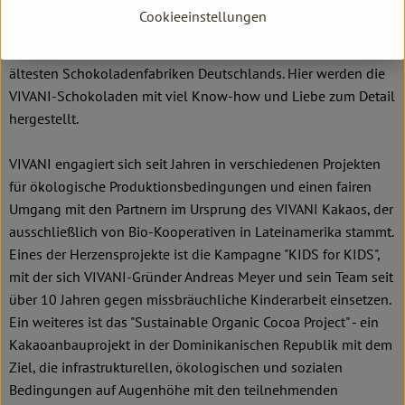
Produktionspartner ist die renommierte Schokoladenfabrik
Cookieeinstellungen
Weinrich im ostwestfälischen Herford, ein
Familienunternehmen in vierter Generation und eine der
ältesten Schokoladenfabriken Deutschlands. Hier werden die
VIVANI-Schokoladen mit viel Know-how und Liebe zum Detail
hergestellt.
VIVANI engagiert sich seit Jahren in verschiedenen Projekten
für ökologische Produktionsbedingungen und einen fairen
Umgang mit den Partnern im Ursprung des VIVANI Kakaos, der
ausschließlich von Bio-Kooperativen in Lateinamerika stammt.
Eines der Herzensprojekte ist die Kampagne "KIDS for KIDS",
mit der sich VIVANI-Gründer Andreas Meyer und sein Team seit
über 10 Jahren gegen missbräuchliche Kinderarbeit einsetzen.
Ein weiteres ist das "Sustainable Organic Cocoa Project" - ein
Kakaoanbauprojekt in der Dominikanischen Republik mit dem
Ziel, die infrastrukturellen, ökologischen und sozialen
Bedingungen auf Augenhöhe mit den teilnehmenden