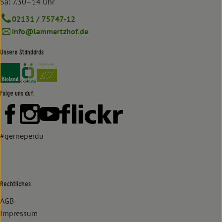
Sa: 7.30–14 Uhr
02131 / 75747-12
info@lammertzhof.de
Unsere Standards
Externer Link zu https://www.bioland.de/verbraucher
Externer Link zu https://www.oekokiste.de/
Folge uns auf:
Externer Link zu https://www.facebook.com/lammertzhof/
Externer Link zu https://www.instagram.com/lammert
Externer Link zu https://www.youtube.com/
Externer Link zu https://www
#gerneperdu
Rechtliches
AGB
Impressum