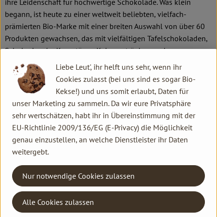
ihre Leidenschaft für hochwertige Schokolade. Was klein
begann, ist heute zu einer weltweit beliebten, vielfach-
prämierten Bio-Marke mit einer breiten Auswahl von über 60
Produkten gewachsen, das mit vielfältigen Tafelschokoladen,
Schokoriegeln, Kuvertüren, Kakaogetränken und
Trüffelpralinen keinerlei schokoladigen Wünsche offenlässt.
Liebe Leut', ihr helft uns sehr, wenn ihr
Schokolade als ganzheitliches Kunstwerk ist das zentrale
Cookies zulasst (bei uns sind es sogar Bio-
Motto. In diesem Sinne verbindet VIVANI innovative
Kekse!) und uns somit erlaubt, Daten für
Rezepturen aus besten Zutaten mit künstlerischen
unser Marketing zu sammeln. Da wir eure Privatsphäre
Verpackungsdesigns und den Aspekten von Nachhaltigkeit
sehr wertschätzen, habt ihr in Übereinstimmung mit der
und sozialer Verantwortung. Das Bochumer Unternehmen um
EU-Richtlinie 2009/136/EG (E-Privacy) die Möglichkeit
Gründer und Gesellschafter Andreas Meyer und
genau einzustellen, an welche Dienstleister ihr Daten
Geschäftsführer Gerrit Wiezoreck engagiert sich seit Jahren
weitergebt.
gegen ausbeuterische Kinderarbeit und betreibt eigene
Projekte für besonders fairen und biodynamisch-angebauten
Nur notwendige Cookies zulassen
Bio-Kakao in der Dominikanischen Republik, Heimat der
weltbesten Edelkakaosorten.
Alle Cookies zulassen