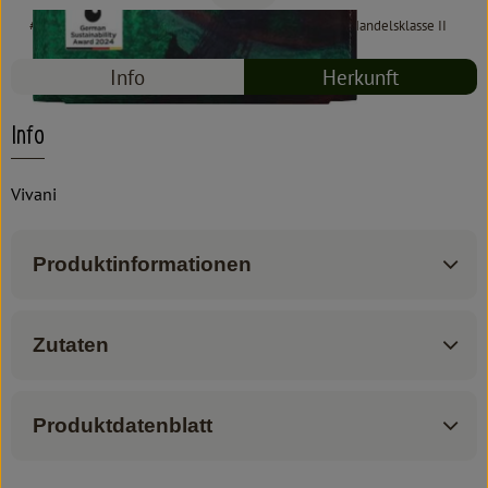
#7113
2,99 €
/ 100 g
29,90 €
/ 1kg
7% MwSt
Handelsklasse II
Info
Herkunft
Info
Vivani
Produktinformationen
Zutaten
Produktdatenblatt