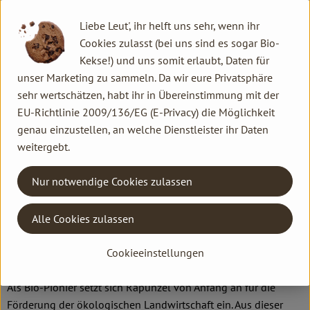
Qualitätssicherungs-Team nimmt daher eine Schlüsselposition
im Unternehmen ein. Die Kontrollen der Rohstoffe beginnen
Liebe Leut', ihr helft uns sehr, wenn ihr
bereits auf dem Feld. Bei Wareneingang werden alle Rohstoffe
Cookies zulasst (bei uns sind es sogar Bio-
und Produkte beprobt. Zusätzlich werden sie durch anerkannte
Kekse!) und uns somit erlaubt, Daten für
externe Labors unabhängig analysiert.
unser Marketing zu sammeln. Da wir eure Privatsphäre
sehr wertschätzen, habt ihr in Übereinstimmung mit der
Wie schon zu Beginn liegen Rapunzel auch heute die
EU-Richtlinie 2009/136/EG (E-Privacy) die Möglichkeit
persönlichen Kontakte zu den Lieferanten und langfristige
genau einzustellen, an welche Dienstleister ihr Daten
Partnerschaften besonders am Herzen. Besuche vor Ort,
weitergebt.
Beratung durch eigene Agrar-Ingenieure und der rege
Austausch miteinander sichern die einwandfreie Qualität der
Nur notwendige Cookies zulassen
Rohstoffe ab. Das schafft Transparenz - vom Feld bis zum
Teller des Verbrauchers.
Alle Cookies zulassen
Cookieeinstellungen
Das größte Rapunzel Anbauprojekt: Bio aus der Türkei
Als Bio-Pionier setzt sich Rapunzel von Anfang an für die
Förderung der ökologischen Landwirtschaft ein. Aus dieser