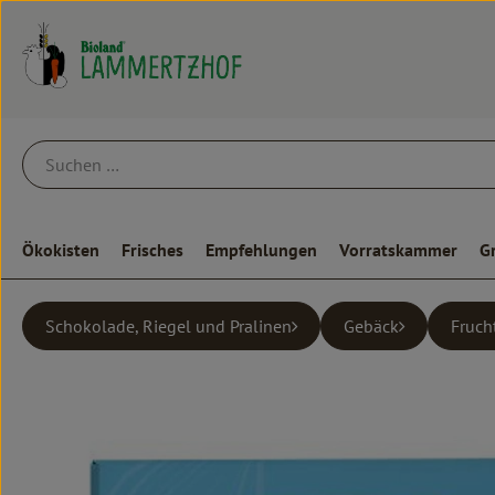
Ökokisten
Frisches
Empfehlungen
Vorratskammer
G
Schokolade, Riegel und Pralinen
Gebäck
Fruch