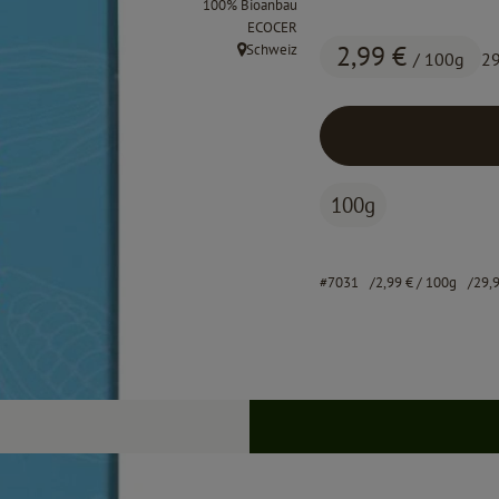
100% Bioanbau
, Kontrollstelle:
ECOCER
2,99 €
Schweiz
/ 100g
29
, Herkunft:
100g
#7031
2,99 €
/ 100g
29,