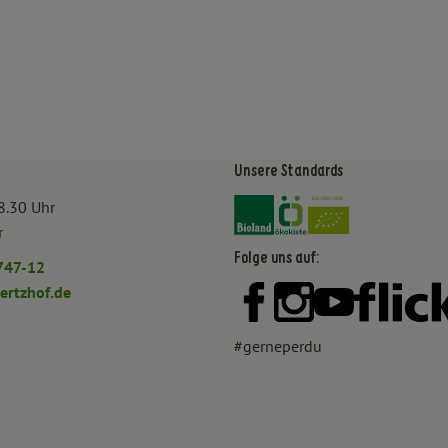
Unsere Standards
Externer Link zu https:/
Externer Link zu htt
8.30 Uhr
r
Folge uns auf:
747-12
rtzhof.de
Externer Link zu https:
Externer Link zu h
Externer Lin
#gerneperdu