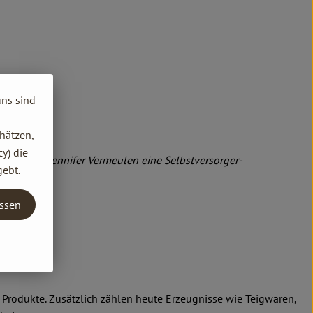
uns sind
hätzen,
y) die
lhelm und Jennifer Vermeulen eine Selbstversorger-
gebt.
entwickelt.
assen
Produkte. Zusätzlich zählen heute Erzeugnisse wie Teigwaren,