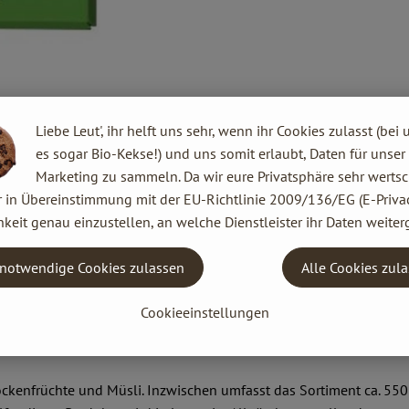
Liebe Leut', ihr helft uns sehr, wenn ihr Cookies zulasst (bei 
es sogar Bio-Kekse!) und uns somit erlaubt, Daten für unser
Marketing zu sammeln. Da wir eure Privatsphäre sehr wertsc
r in Übereinstimmung mit der EU-Richtlinie 2009/136/EG (E-Privac
 Europa. Begonnen hat alles ganz klein: 1974 gründeten Joseph Wi
keit genau einzustellen, an welche Dienstleister ihr Daten weiter
n im bayerischen Augsburg.
 ein international agierendes Unternehmen mit 300 Mitarbeitern 
notwendige Cookies zulassen
Alle Cookies zul
che, naturbelassene und vegetarische Lebensmittel herzustellen.
Cookieeinstellungen
kenfrüchte und Müsli. Inzwischen umfasst das Sortiment ca. 550 