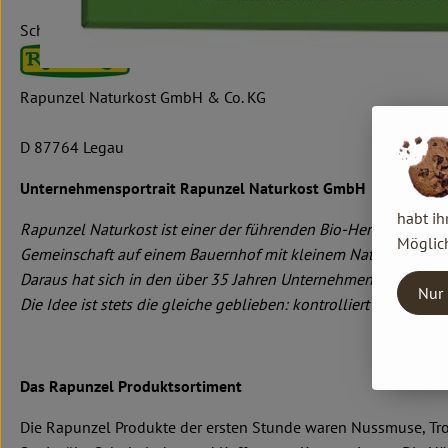
Schweiz
Rapunzel Naturkost GmbH & Co. KG
D 87764 Legau
Unternehmensportrait Rapunzel Naturkost GmbH
habt ih
Rapunzel Naturkost ist einer der führenden Bio-Hersteller in
Möglich
Gemeinschaft auf einem Bauernhof mit kleinem Naturkostlade
Daraus hat sich in den über 35 Jahren Unternehmensgeschichte
Nur 
Die Idee ist stets die gleiche geblieben: kontrolliert biologis
Das Rapunzel Produktsortiment
Die Rapunzel Produkte der ersten Stunde waren Nussmuse, Troc