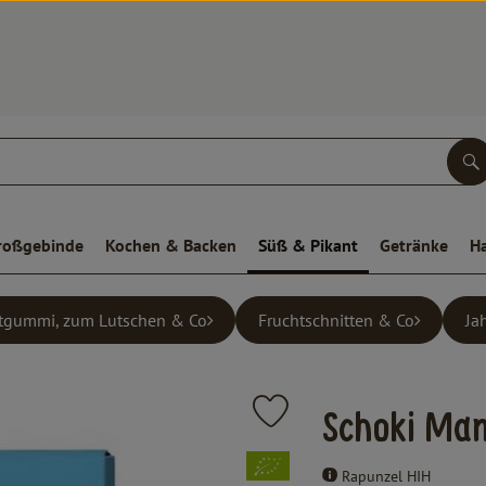
S
roßgebinde
Kochen & Backen
Süß & Pikant
Getränke
H
tgummi, zum Lutschen & Co
Fruchtschnitten & Co
Ja
Produkt zu Favouriten hinzufüge
Schoki Man
, Verband:
Rapunzel HIH