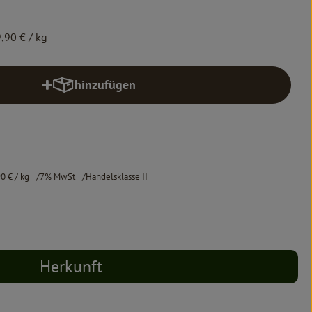
,90 €
/ kg
hinzufügen
Produkt zum Warenkorb hinzufügen
90 €
/ kg
7% MwSt
Handelsklasse II
Herkunft