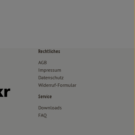
Rechtliches
/www.bioland.de/verbraucher
ps://www.oekokiste.de/
AGB
Impressum
Datenschutz
Widerruf-Formular
//www.facebook.com/lammertzhof/
ttps://www.instagram.com/lammertzhof/
k zu https://www.youtube.com/channel/UCWPUzJurFKb0KRK7upa
Externer Link zu https://www.flickr.com/photos/lammertzhof
Service
Downloads
FAQ