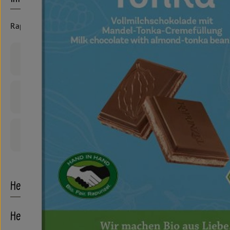
Rapunzel HIH
Produktinformationen
Zutaten
Produktdatenblatt
Herkunft
Hersteller: Rapunzel