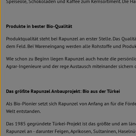
Speiseöle, Schokoladen und Kaffee zum Kernsortiment. Die Hälft
Produkte in bester Bio-Qualität
Produktqualität steht bei Rapunzel an erster Stelle. Das Qual
dem Feld. Bei Wareneingang werden alle Rohstoffe und Produkt
Wie schon zu Beginn liegen Rapunzel auch heute die persönlic
Agrar-Ingenieure und der rege Austausch miteinander sichern di
Das größte Rapunzel Anbauprojekt: Bio aus der Türkei
Als Bio-Pionier setzt sich Rapunzel von Anfang an für die För
Welt entstanden.
Das 1985 gegründete Türkei-Projekt ist das größte und am län
Rapunzel an - darunter Feigen, Aprikosen, Sultaninen, Haseln