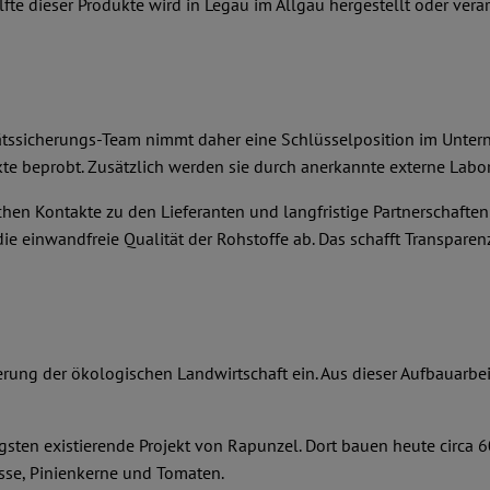
e dieser Produkte wird in Legau im Allgäu hergestellt oder verar
itätssicherungs-Team nimmt daher eine Schlüsselposition im Unter
e beprobt. Zusätzlich werden sie durch anerkannte externe Labor
hen Kontakte zu den Lieferanten und langfristige Partnerschafte
e einwandfreie Qualität der Rohstoffe ab. Das schafft Transparenz
derung der ökologischen Landwirtschaft ein. Aus dieser Aufbauarbe
gsten existierende Projekt von Rapunzel. Dort bauen heute circa 
üsse, Pinienkerne und Tomaten.