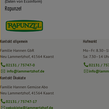
(Daten von Ecoinform)
Rapunzel
Kontakt allgemein
Hofmarkt
Familie Hannen GbR
Mo–Fr: 8.30–1
Neu Lammertzhof, 41564 Kaarst
Sa: 7.30–14 Uh
02131 / 75747-0
02131 / 75
info@lammertzhof.de
info@lamme
Kontakt Ökokiste
Familie Hannen Gemüse Abo
Neu Lammertzhof, 41564 Kaarst
02131 / 75747-17
oekokiste@lammertzhof.de