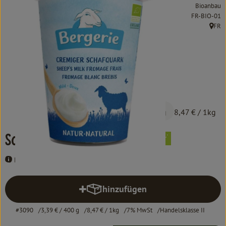
Kochen & Backen
Bioanbau
, Kontrollstel
FR-BIO-01
Süß & Pikant
FR
, Herk
Getränke
Haushalt
Einkaufen
3,39 €
/ 400 g
8,47 €
/ 1kg
Über uns
Schaf Quark natur 400g
Aktuelles
Bergerie Schaf
Erleben
hinzufügen
Produkt zum Warenkorb hinzufü
#3090
3,39 €
/ 400 g
8,47 €
/ 1kg
7% MwSt
Handelsklasse II