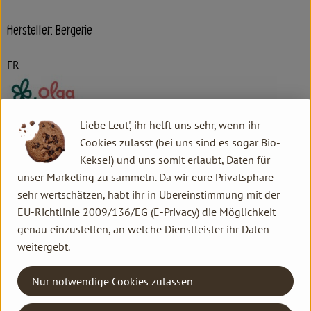
Hersteller: Bergerie
FR
Liebe Leut', ihr helft uns sehr, wenn ihr
Olga Deutschland GmbH
Cookies zulasst (bei uns sind es sogar Bio-
Kekse!) und uns somit erlaubt, Daten für
D 80686 München
unser Marketing zu sammeln. Da wir eure Privatsphäre
Seit mehr als 25 Jahren engagieren wir uns für eine
sehr wertschätzen, habt ihr in Übereinstimmung mit der
ökologische Produktion, die Umwelt, Tiere und Menschen
EU-Richtlinie 2009/136/EG (E-Privacy) die Möglichkeit
respektiert. Entdecken Sie mit Bergerie den milden und feinen
genau einzustellen, an welche Dienstleister ihr Daten
Geschmack der biologischen Schaf- und Ziegenmilch,
weitergebt.
hergestellt in Frankreich. Eine hervorragende Alternative zu
Kuhmilch sowie gute Protein- und Kalziumquelle.
Nur notwendige Cookies zulassen
Die Schafmilch wird von Bio-Schäfereien nahe der Produktion
in einem von UNESCO zum Welterbe erklärten Gebiet (les