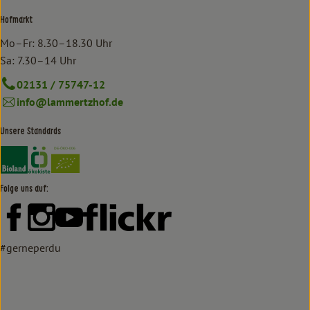
Hofmarkt
Mo–Fr: 8.30–18.30 Uhr
Sa: 7.30–14 Uhr
02131 / 75747-12
info@lammertzhof.de
Unsere Standards
Externer Link zu https://www.bioland.de/verbraucher
Externer Link zu https://www.oekokiste.de/
Folge uns auf:
Externer Link zu https://www.facebook.com/lammertzhof/
Externer Link zu https://www.instagram.com/lammert
Externer Link zu https://www.youtube.com/
Externer Link zu https://www
#gerneperdu