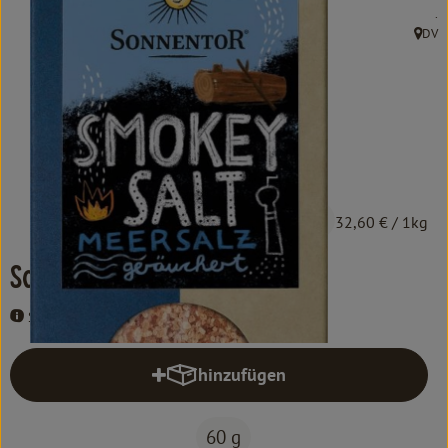
Kochen & Backen
, 
.
DV
, Herk
Süß & Pikant
Getränke
Haushalt
Einkaufen
4,89 €
/ 60 g
32,60 €
/ 1kg
Über uns
Salz Smokey Salt
Aktuelles
Sonnentor
Erleben
hinzufügen
Produkt zum Warenkorb hinzufüg
60 g