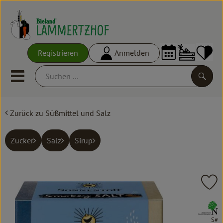
Warenko
Registrieren
Anmelden
Link
Mobiles Menu öffnen oder schl
Suche
Zurück zu Süßmittel und Salz
Ökokisten
Frisches
Zucker
Salz
Sirup
Empfehlungen
Vorratskammer
Pr
Großgebinde
, Verband:
S#