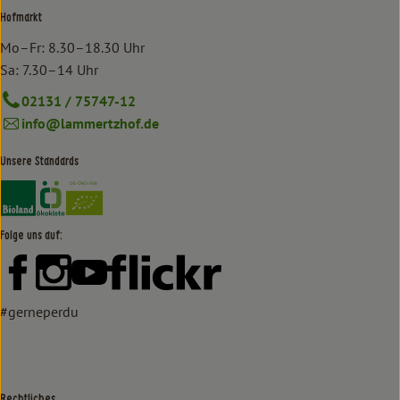
Hofmarkt
Mo–Fr: 8.30–18.30 Uhr
Sa: 7.30–14 Uhr
02131 / 75747-12
info@lammertzhof.de
Unsere Standards
Externer Link zu https://www.bioland.de/verbraucher
Externer Link zu https://www.oekokiste.de/
Folge uns auf:
Externer Link zu https://www.facebook.com/lammertzhof/
Externer Link zu https://www.instagram.com/lammert
Externer Link zu https://www.youtube.com/
Externer Link zu https://www
#gerneperdu
Rechtliches