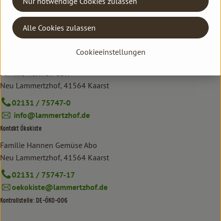
Nur notwendige Cookies zulassen
Alle Cookies zulassen
Cookieeinstellungen
Kontakt allgemein
Familie Hannen GbR
Neu Lammertzhof, 41564 Kaarst
02131 / 75747-0
info@lammertzhof.de
Kontakt Ökokiste
Familie Hannen Gemüse Abo
Neu Lammertzhof, 41564 Kaarst
02131 / 75747-17
oekokiste@lammertzhof.de
Kontrollstelle: DE-ÖKO-006