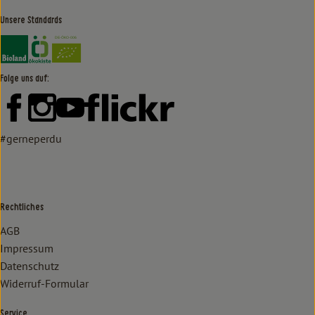
Unsere Standards
Externer Link zu https://www.bioland.de/verbraucher
Externer Link zu https://www.oekokiste.de/
Folge uns auf:
Externer Link zu https://www.facebook.com/lammertzhof/
Externer Link zu https://www.instagram.com/lammert
Externer Link zu https://www.youtube.com/
Externer Link zu https://www
#gerneperdu
Rechtliches
AGB
Impressum
Datenschutz
Widerruf-Formular
Service