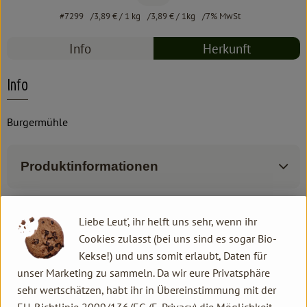
#7299
3,89 €
/ 1 kg
3,89 €
/ 1kg
7% MwSt
Info
Herkunft
Info
Burgermühle
Produktinformationen
Zutaten
Liebe Leut', ihr helft uns sehr, wenn ihr
Cookies zulasst (bei uns sind es sogar Bio-
Kekse!) und uns somit erlaubt, Daten für
Produktdatenblatt
unser Marketing zu sammeln. Da wir eure Privatsphäre
sehr wertschätzen, habt ihr in Übereinstimmung mit der