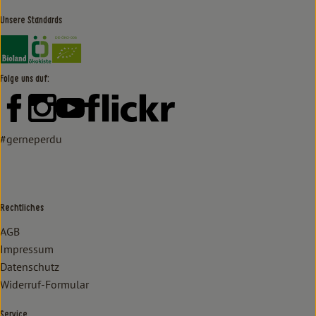
Unsere Standards
Externer Link zu https://www.bioland.de/verbraucher
Externer Link zu https://www.oekokiste.de/
Folge uns auf:
Externer Link zu https://www.facebook.com/lammertzhof/
Externer Link zu https://www.instagram.com/lammert
Externer Link zu https://www.youtube.com/
Externer Link zu https://www
#gerneperdu
Rechtliches
AGB
Impressum
Datenschutz
Widerruf-Formular
Service