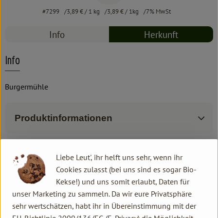
#7299
3,89 €
/ 1 kg
3,89 €
/ 1kg
7% MwSt
Info
Herkunft
Info
Burgermühle
Produktinformationen
Zutaten
Liebe Leut', ihr helft uns sehr, wenn ihr
Cookies zulasst (bei uns sind es sogar Bio-
Kekse!) und uns somit erlaubt, Daten für
Produktdatenblatt
unser Marketing zu sammeln. Da wir eure Privatsphäre
sehr wertschätzen, habt ihr in Übereinstimmung mit der