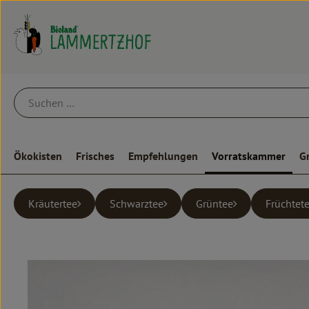
Ökokisten
Frisches
Empfehlungen
Vorratskammer
G
Kräutertee
Schwarztee
Grüntee
Früchtet