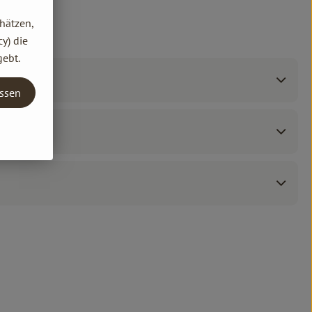
hätzen,
y) die
gebt.
assen