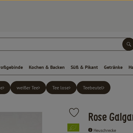
S
roßgebinde
Kochen & Backen
Süß & Pikant
Getränke
H
ee
weißer Tee
Tee lose
Teebeutel
Produkt zu Favouriten hinzufüge
Rose Galga
, Verband:
Heuschrecke