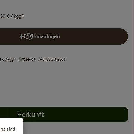
,83 €
/ kggP
hinzufügen
Produkt zum Warenkorb hinzufügen
3 €
/ kggP
7% MwSt
Handelsklasse II
Herkunft
uns sind