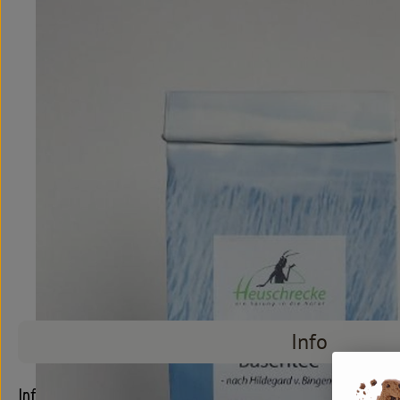
Info
Info