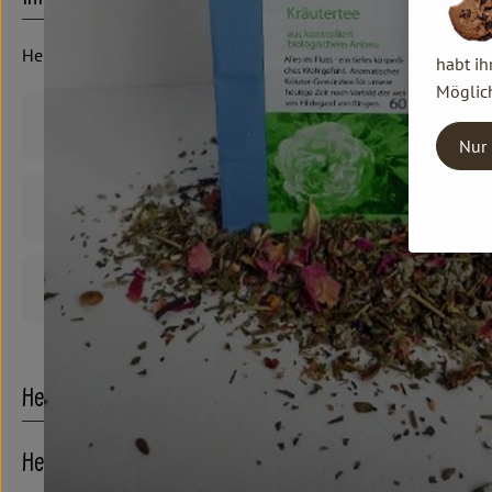
Heuschrecke
habt ih
Möglich
Produktinformationen
Nur 
Zutaten
Produktdatenblatt
Herkunft
Hersteller: HEU