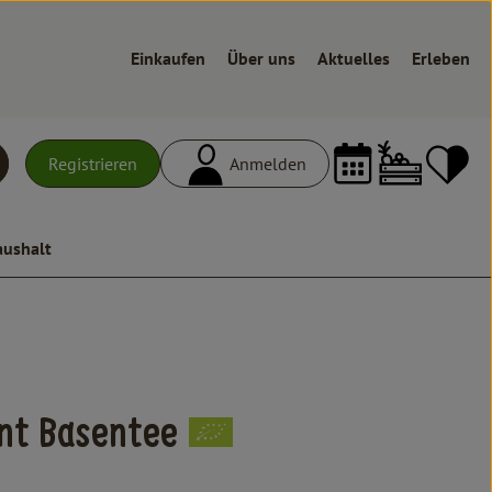
Einkaufen
Über uns
Aktuelles
Erleben
Warenk
L
Registrieren
Anmelden
uchen
aushalt
n
nt Basentee