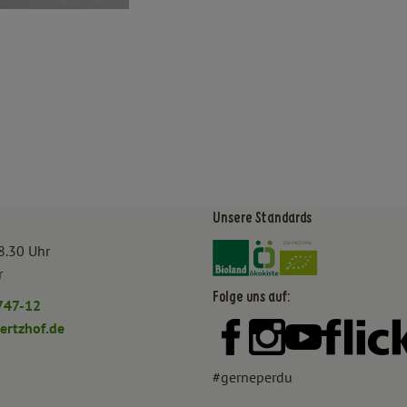
Unsere Standards
Externer Link zu https:/
Externer Link zu htt
8.30 Uhr
r
Folge uns auf:
747-12
rtzhof.de
Externer Link zu https:
Externer Link zu h
Externer Lin
#gerneperdu