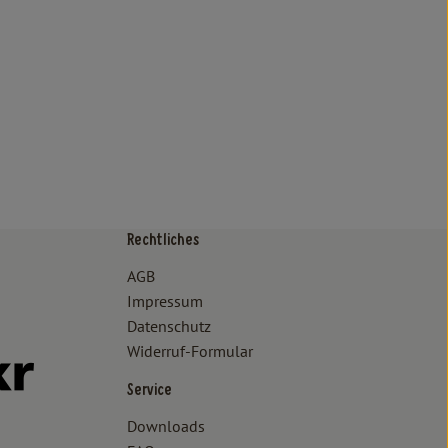
Rechtliches
/www.bioland.de/verbraucher
ps://www.oekokiste.de/
AGB
Impressum
Datenschutz
Widerruf-Formular
//www.facebook.com/lammertzhof/
ttps://www.instagram.com/lammertzhof/
k zu https://www.youtube.com/channel/UCWPUzJurFKb0KRK7upa
Externer Link zu https://www.flickr.com/photos/lammertzhof
Service
Downloads