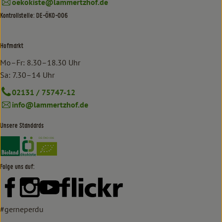
oekokiste@lammertzhof.de
Kontrollstelle: DE-ÖKO-006
Hofmarkt
Mo–Fr: 8.30–18.30 Uhr
Sa: 7.30–14 Uhr
02131 / 75747-12
info@lammertzhof.de
Unsere Standards
Externer Link zu https://www.bioland.de/verbraucher
Externer Link zu https://www.oekokiste.de/
Folge uns auf:
Externer Link zu https://www.facebook.com/lammertzhof/
Externer Link zu https://www.instagram.com/lammert
Externer Link zu https://www.youtube.com/
Externer Link zu https://www
#gerneperdu