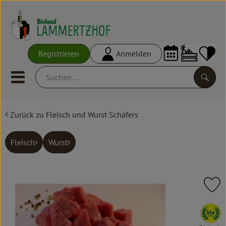
Warenko
Registrieren
Anmelden
Link
Mobiles Menu öffnen oder schl
Suche
Zurück zu Fleisch und Wurst Schäfers
Ökokisten
Frisches
Fleisch
Wurst
Empfehlungen
Vorratskammer
Pr
Großgebinde
, Verband: