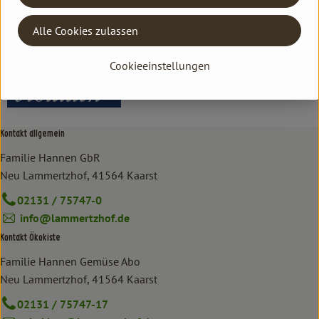
Deutschland
Alle Cookies zulassen
bioladen
Cookieeinstellungen
Kontakt allgemein
Familie Hannen GbR
Neu Lammertzhof, 41564 Kaarst
02131 / 75747-0
info@lammertzhof.de
Kontakt Ökokiste
Familie Hannen Gemüse Abo
Neu Lammertzhof, 41564 Kaarst
02131 / 75747-17