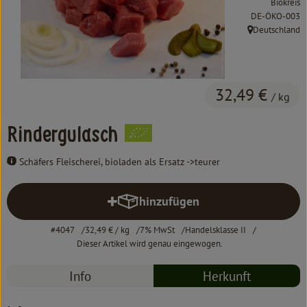
Biokreis
Kochen & Backen
, Kontrollstelle:
DE-ÖKO-003
Deutschland
Süß & Pikant
, Herkunft:
Getränke
32,49 €
Haushalt
/ kg
Rindergulasch
Einkaufen
Schäfers Fleischerei, bioladen als Ersatz ->teurer
Über uns
hinzufügen
Aktuelles
Produkt zum Warenkorb hinzufü
#4047
32,49 €
/ kg
7% MwSt
Handelsklasse II
Erleben
Dieser Artikel wird genau eingewogen.
Info
Herkunft