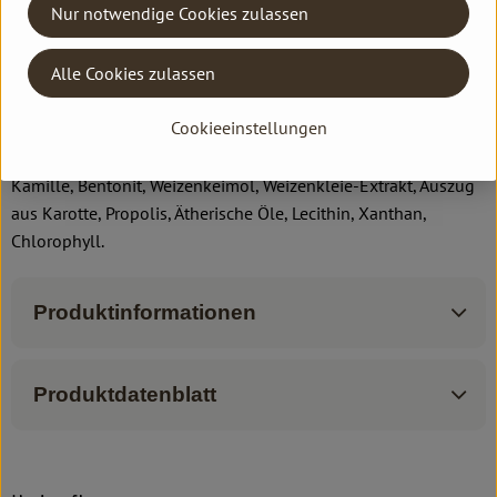
Für den besonderen Pflegeimpuls bei einer zu Rötungen
Nur notwendige Cookies zulassen
neigenden und unreinen Haut morgens dünn unter Ihrer
Tagespflege anwenden."
Alle Cookies zulassen
Wasser, Auszug aus Quittensamen, Alkohol, pflanzliches
Cookieeinstellungen
Glycerin, Auszug aus Wundklee, Aprikosenkernöl, Jojobaöl,
Auszug aus Borretsch, Fettalkohole, Erdnussöl, Auszug aus
Kamille, Bentonit, Weizenkeimöl, Weizenkleie-Extrakt, Auszug
aus Karotte, Propolis, Ätherische Öle, Lecithin, Xanthan,
Chlorophyll.
Produktinformationen
Produktdatenblatt