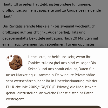
HautbildFür jedes Hautbild, insbesondere für unreine,
großporige, sonnenstrapazierte und zu Couperose neigende
Haut."
Die Revitalisierende Maske ein- bis zweimal wöchentlich
großzügig auf Gesicht (inkl. Augenpartie), Hals und
gegebenenfalls Dekolleté auftragen. Nach 20 Minuten mit
einem feuchtwarmen Tuch abnehmen. Für ein optimales
Pflegeergebnis empfehlen wir vorab die Tiefenreinigung mit
Gesichtsdampfbad und Reinigungsmaske.
Liebe Leut', ihr helft uns sehr, wenn ihr
Cookies zulasst (bei uns sind es sogar Bio-
"Zur Umstellung auf die fettfreie Nachtpflege können Sie
Kekse!) und uns somit erlaubt, Daten für
zusätzlich zur Nachtkur die Revitalisierende Maske auftragen,
unser Marketing zu sammeln. Da wir eure Privatsphäre
am besten am frühen Abend.
sehr wertschätzen, habt ihr in Übereinstimmung mit der
Bei einer zu Rötungen neigenden, vernarbten und
EU-Richtlinie 2009/136/EG (E-Privacy) die Möglichkeit
unreinen Haut eignet sich die Revitalisierende Maske auch als
genau einzustellen, an welche Dienstleister ihr Daten
ergänzende tägliche Pflege. Morgens dünn zusammen mit
weitergebt.
Ihrer Tagespflege anwenden.