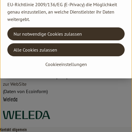
EU-Richtlinie 2009/136/EG (E-Privacy) die Möglichkeit
Hersteller: Weleda
genau einzustellen, an welche Dienstleister ihr Daten
weitergebt.
DV
Nur notwendige Cookies zulassen
Weleda AG
Alle Cookies zulassen
D 73525 Schwäbisch Gmünd
Cookieeinstellungen
Hochwertige Naturpflegeprodukte für Gesicht, Körper & Haar.
Natürlich wirksame anthroposophische Arzneimittel.
zur WebSite
(Daten von Ecoinform)
Weleda
Kontakt allgemein