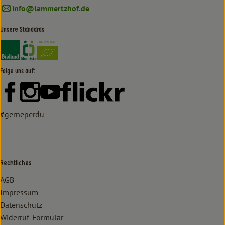
info@lammertzhof.de
Unsere Standards
Externer Link zu https://www.bioland.de/verbraucher
Externer Link zu https://www.oekokiste.de/
Folge uns auf:
Externer Link zu https://www.facebook.com/lammertzhof/
Externer Link zu https://www.instagram.com/lammert
Externer Link zu https://www.youtube.com/
Externer Link zu https://www
#gerneperdu
Rechtliches
AGB
Impressum
Datenschutz
Widerruf-Formular