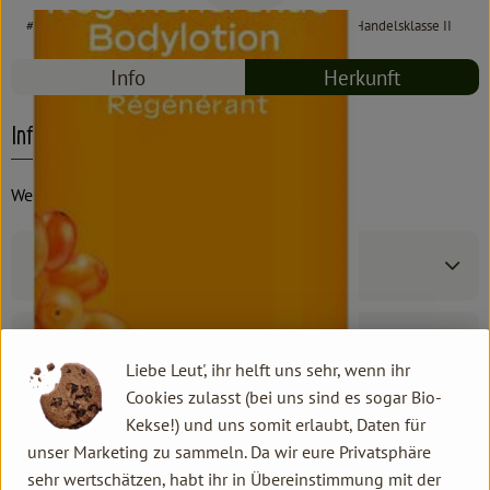
#8384
12,95 €
/ 250 ml
51,80 €
/ l
19% MwSt
Handelsklasse II
Info
Herkunft
Info
Weleda
Produktinformationen
Produktdatenblatt
Liebe Leut', ihr helft uns sehr, wenn ihr
Cookies zulasst (bei uns sind es sogar Bio-
Kekse!) und uns somit erlaubt, Daten für
unser Marketing zu sammeln. Da wir eure Privatsphäre
Herkunft
sehr wertschätzen, habt ihr in Übereinstimmung mit der