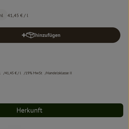
ml
41,45 €
/ l
hinzufügen
Produkt zum Warenkorb hinzufügen
l
41,45 €
/ l
19% MwSt
Handelsklasse II
Herkunft