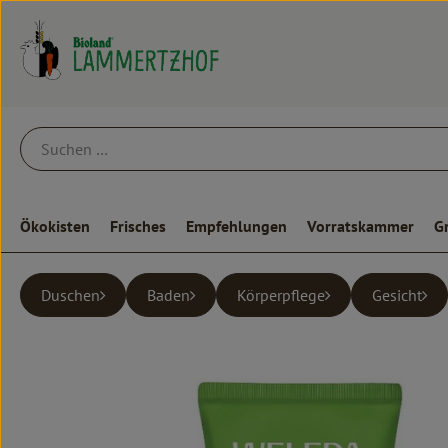
Ökokisten
Frisches
Empfehlungen
Vorratskammer
G
Duschen
Baden
Körperpflege
Gesicht