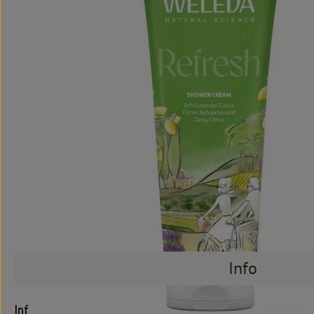
Info
Info