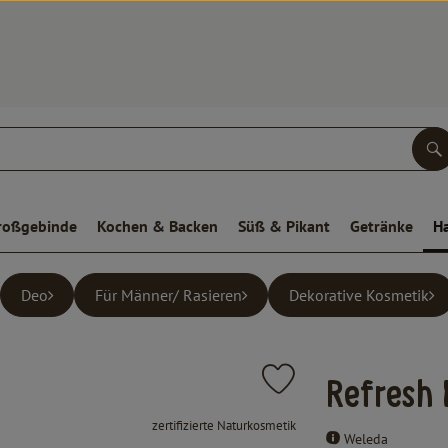
S
roßgebinde
Kochen & Backen
Süß & Pikant
Getränke
H
Deo
Für Männer/ Rasieren
Dekorative Kosmetik
Produkt zu Favouriten hinz
Refresh 
, Verband:
zertifizierte Naturkosmetik
Weleda
, Kontrollstelle:
.