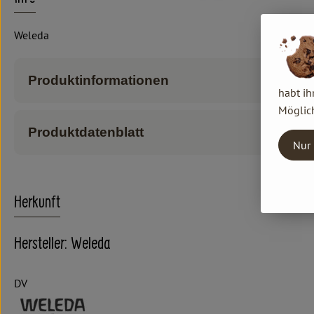
Weleda
Produktinformationen
habt ih
Möglich
Produktdatenblatt
Nur 
Herkunft
Hersteller: Weleda
DV