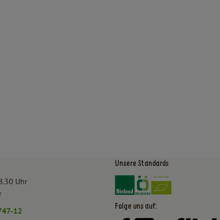
Unsere Standards
Externer Link zu https:/
Externer Link zu htt
8.30 Uhr
r
Folge uns auf:
747-12