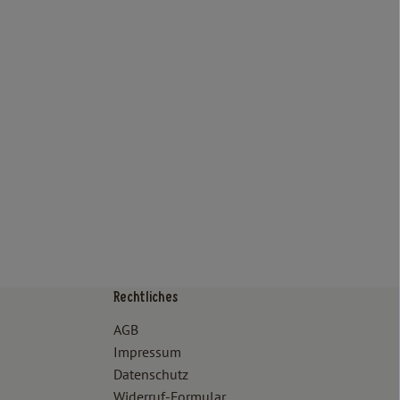
Rechtliches
/www.bioland.de/verbraucher
ps://www.oekokiste.de/
AGB
Impressum
Datenschutz
Widerruf-Formular