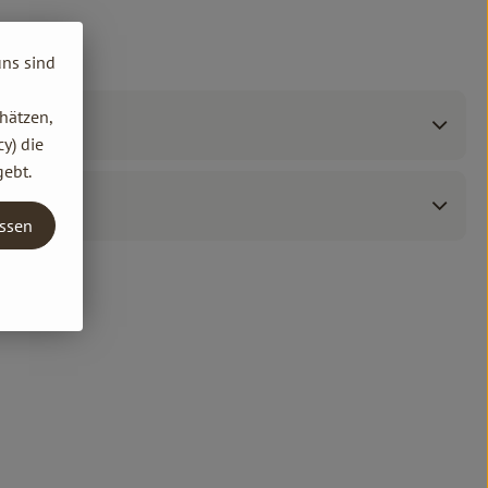
uns sind
hätzen,
y) die
gebt.
assen