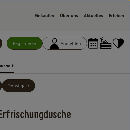
Einkaufen
Über uns
Aktuelles
Erleben
Warenk
L
Registrieren
Anmelden
uchen
aushalt
Sonstiges
ufügen
Erfrischungdusche