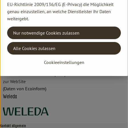
EU-Richtlinie 2009/136/EG (E-Privacy) die Möglichkeit
Hersteller: Weleda
genau einzustellen, an welche Dienstleister ihr Daten
weitergebt.
DV
Nur notwendige Cookies zulassen
Weleda AG
Alle Cookies zulassen
D 73525 Schwäbisch Gmünd
Cookieeinstellungen
Hochwertige Naturpflegeprodukte für Gesicht, Körper & Haar.
Natürlich wirksame anthroposophische Arzneimittel.
zur WebSite
(Daten von Ecoinform)
Weleda
Kontakt allgemein