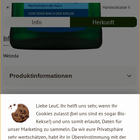
#8452
14,49 €
/ 100 ml
144,90 €
/ l
19% MwSt
Handelsklasse II
Info
Herkunft
Info
Weleda
Produktinformationen
Produktdatenblatt
Liebe Leut', ihr helft uns sehr, wenn ihr
Cookies zulasst (bei uns sind es sogar Bio-
Kekse!) und uns somit erlaubt, Daten für
unser Marketing zu sammeln. Da wir eure Privatsphäre
Herkunft
sehr wertschätzen, habt ihr in Übereinstimmung mit der