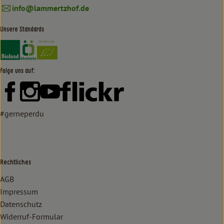
info@lammertzhof.de
Unsere Standards
Externer Link zu https://www.bioland.de/verbraucher
Externer Link zu https://www.oekokiste.de/
Folge uns auf:
Externer Link zu https://www.facebook.com/lammertzhof/
Externer Link zu https://www.instagram.com/lammert
Externer Link zu https://www.youtube.com/
Externer Link zu https://www
#gerneperdu
Rechtliches
AGB
Impressum
Datenschutz
Widerruf-Formular