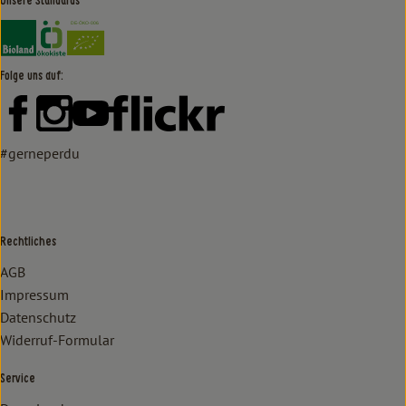
Unsere Standards
Externer Link zu https://www.bioland.de/verbraucher
Externer Link zu https://www.oekokiste.de/
Folge uns auf:
Externer Link zu https://www.facebook.com/lammertzhof/
Externer Link zu https://www.instagram.com/lammert
Externer Link zu https://www.youtube.com/
Externer Link zu https://www
#gerneperdu
Rechtliches
AGB
Impressum
Datenschutz
Widerruf-Formular
Service