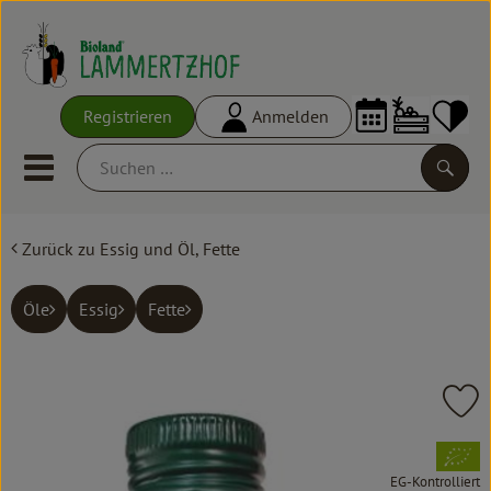
Warenko
Registrieren
Anmelden
Link
Mobiles Menu öffnen oder schl
Suche
Zurück zu Essig und Öl, Fette
Ökokisten
Frisches
Öle
Essig
Fette
Empfehlungen
Vorratskammer
Pr
Großgebinde
, Verband:
EG-Kontrolliert