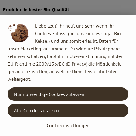
Produkte in bester Bio-Qualität
Produktqualität steht bei Rapunzel an erster Stelle. Das
Liebe Leut', ihr helft uns sehr, wenn ihr
Qualitätssicherungs-Team nimmt daher eine Schlüsselposition
Cookies zulasst (bei uns sind es sogar Bio-
im Unternehmen ein. Die Kontrollen der Rohstoffe beginnen
Kekse!) und uns somit erlaubt, Daten für
bereits auf dem Feld. Bei Wareneingang werden alle Rohstoffe
unser Marketing zu sammeln. Da wir eure Privatsphäre
und Produkte beprobt. Zusätzlich werden sie durch anerkannte
sehr wertschätzen, habt ihr in Übereinstimmung mit der
externe Labors unabhängig analysiert.
EU-Richtlinie 2009/136/EG (E-Privacy) die Möglichkeit
genau einzustellen, an welche Dienstleister ihr Daten
Wie schon zu Beginn liegen Rapunzel auch heute die
weitergebt.
persönlichen Kontakte zu den Lieferanten und langfristige
Partnerschaften besonders am Herzen. Besuche vor Ort,
Nur notwendige Cookies zulassen
Beratung durch eigene Agrar-Ingenieure und der rege
Austausch miteinander sichern die einwandfreie Qualität der
Rohstoffe ab. Das schafft Transparenz - vom Feld bis zum
Alle Cookies zulassen
Teller des Verbrauchers.
Cookieeinstellungen