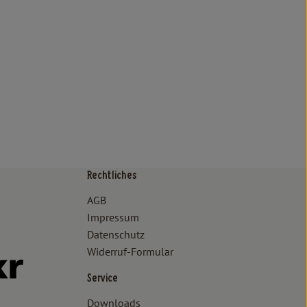
Rechtliches
/www.bioland.de/verbraucher
ps://www.oekokiste.de/
AGB
Impressum
Datenschutz
Widerruf-Formular
//www.facebook.com/lammertzhof/
ttps://www.instagram.com/lammertzhof/
k zu https://www.youtube.com/channel/UCWPUzJurFKb0KRK7upa
Externer Link zu https://www.flickr.com/photos/lammertzhof
Service
Downloads