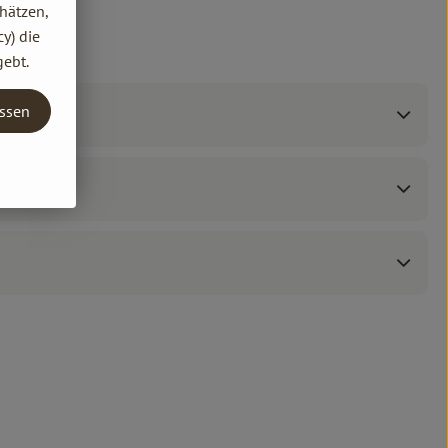
hätzen,
y) die
gebt.
assen