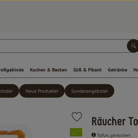
S
roßgebinde
Kochen & Backen
Süß & Pikant
Getränke
H
binde
Neue Produkte
Sonderangebote
Produkt zu Favouriten hinzufüge
Räucher T
, Verband:
Taifun, geräuchert