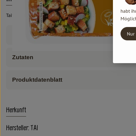
habt ih
Taifun, geräuchert
Möglich
Nur 
Produktinformationen
Zutaten
Produktdatenblatt
Herkunft
Hersteller: TAI