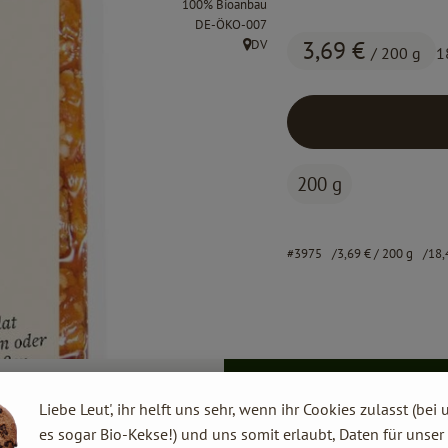
100% Bioanbau
, Kontrollstelle:
DE-ÖKO-007
3,69 €
DV
/ 200 g
1
, Herkunft:
200 g
#3975
3,69 €
/ 200 g
18,
Liebe Leut', ihr helft uns sehr, wenn ihr Cookies zulasst (bei 
es sogar Bio-Kekse!) und uns somit erlaubt, Daten für unser