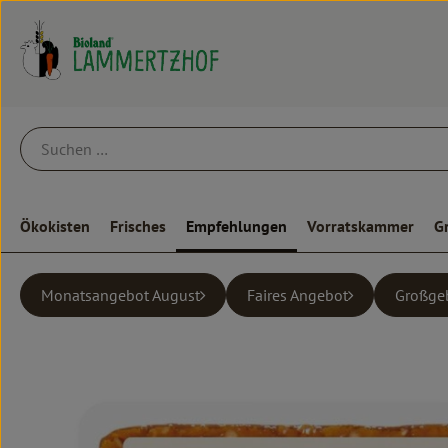
Ökokisten
Frisches
Empfehlungen
Vorratskammer
G
Monatsangebot August
Faires Angebot
Großge