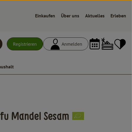
Einkaufen
Über uns
Aktuelles
Erleben
Warenk
L
Registrieren
Anmelden
uchen
aushalt
n
ofu Mandel Sesam