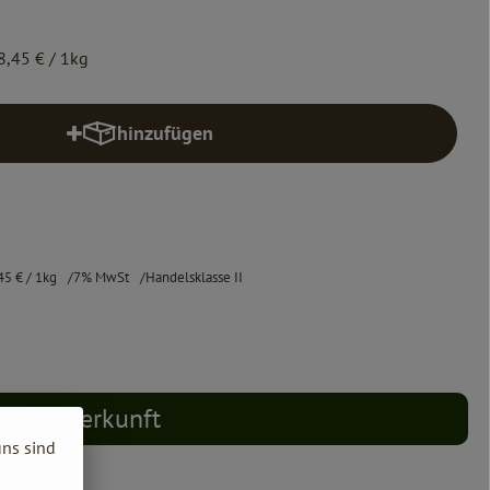
8,45 €
/ 1kg
hinzufügen
Produkt zum Warenkorb hinzufügen
45 €
/ 1kg
7% MwSt
Handelsklasse II
Herkunft
uns sind