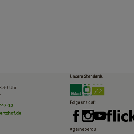
Unsere Standards
Externer Link zu https:/
Externer Link zu htt
8.30 Uhr
r
Folge uns auf:
747-12
rtzhof.de
Externer Link zu https:
Externer Link zu h
Externer Lin
#gerneperdu