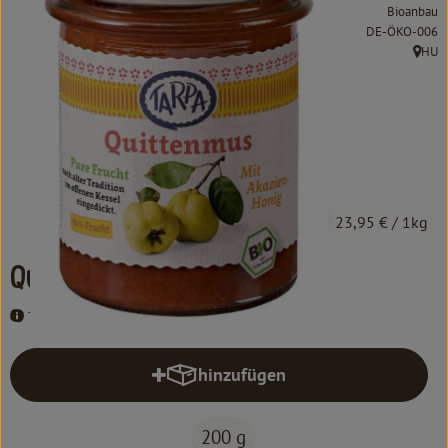
Kochen & Backen
Bioanbau
, Kontrollstelle:
DE-ÖKO-006
Süß & Pikant
HU
, Herku
Getränke
Haushalt
Einkaufen
4,79 €
/ 200 g
23,95 €
/ 1kg
Über uns
Quittenmus
Aktuelles
Tarpa
Erleben
hinzufügen
Produkt zum Warenkorb hinzufüg
200 g