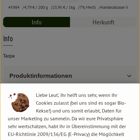
#5984
4,79 €
/ 200 g
23,95 €
/ 1kg
7% MwSt
Handelsklasse II
Info
Herkunft
Info
Tarpa
Produktinformationen
Liebe Leut', ihr helft uns sehr, wenn ihr
Zutaten
Cookies zulasst (bei uns sind es sogar Bio-
Kekse!) und uns somit erlaubt, Daten für
unser Marketing zu sammeln. Da wir eure Privatsphäre
Produktdatenblatt
sehr wertschätzen, habt ihr in Übereinstimmung mit der
EU-Richtlinie 2009/136/EG (E-Privacy) die Möglichkeit