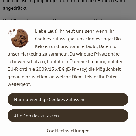
nach der Reinigung aufgesprüht und mit den Händen sanft
angedrückt.
Die Pflege der unreinen Haut runden sinnvoll ab:
Gesichtsöl
Liebe Leut', ihr helft uns sehr, wenn ihr
Gesichtsdampfbad
Cookies zulasst (bei uns sind es sogar Bio-
Reinigungsmaske
Kekse!) und uns somit erlaubt, Daten für
Revitalisierende Maske
unser Marketing zu sammeln. Da wir eure Privatsphäre
Abdeckstift deckt ab und klärt
sehr wertschätzen, habt ihr in Übereinstimmung mit der
EU-Richtlinie 2009/136/EG (E-Privacy) die Möglichkeit
Probieren Sie die Produkte mit dem Gesichtspflegeset
genau einzustellen, an welche Dienstleister ihr Daten
klärend aus.
weitergebt.
Gönnen Sie sich eine Dr. Hauschka Spezialbehandlung für
unreine, entzündliche Haut.
Nur notwendige Cookies zulassen
Für Männer mit irritierter Haut eignet sich das
Gesichtstonikum klärend als Rasierwasser.
Alle Cookies zulassen
Wasser, Alkohol, Auszüge aus Wundklee, Ringelblume,
Cookieeinstellungen