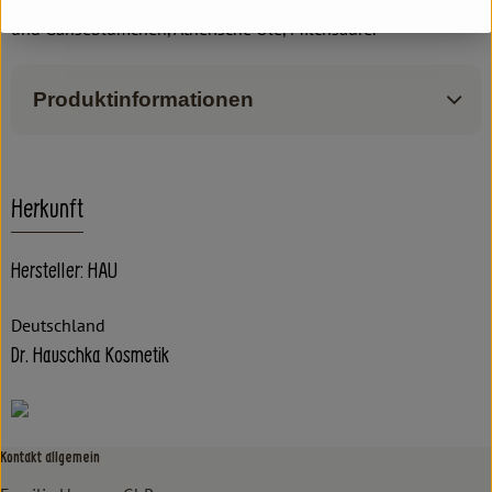
Kapuzinerkresse, Rosskastanienrinde, Sonnenhut, Zaubernuss
und Gänseblümchen, Ätherische Öle, Milchsäure.
Produktinformationen
Herkunft
Hersteller: HAU
Deutschland
Dr. Hauschka Kosmetik
Kontakt allgemein