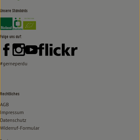
Unsere Standards
Externer Link zu https://www.bioland.de/verbraucher
Externer Link zu https://www.oekokiste.de/
Folge uns auf:
Externer Link zu https://www.facebook.com/lammertzhof/
Externer Link zu https://www.instagram.com/lammert
Externer Link zu https://www.youtube.com/
Externer Link zu https://www
#gerneperdu
Rechtliches
AGB
Impressum
Datenschutz
Widerruf-Formular