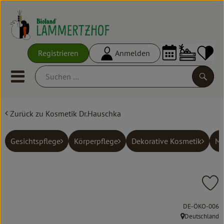
Warenko
Registrieren
Anmelden
Link
Mobiles Menu öffnen oder schl
Suche
Zurück zu Kosmetik Dr.Hauschka
Ökokisten
Frisches
Gesichtspflege
Körperpflege
Dekorative Kosmetik
M
Empfehlungen
Vorratskammer
Pr
Großgebinde
, Kontrollstelle:
DE-ÖKO-006
Deutschland
, Herkunft: