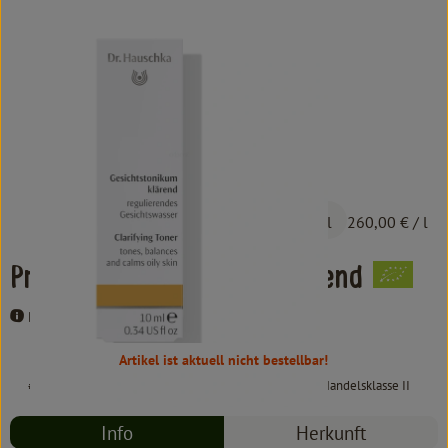
Kochen & Backen
Süß & Pikant
Getränke
Haushalt
Einkaufen
2,60 €
/ 10 ml
260,00 €
/ l
Über uns
Probe Gesichtstonikum klärend
Aktuelles
Dr.Hauschka
Erleben
Artikel ist aktuell nicht bestellbar!
#8526
2,60 €
/ 10 ml
260,00 €
/ l
19% MwSt
Handelsklasse II
Info
Herkunft