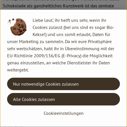
Schokolade als ganzheitliches Kunstwerk ist das zentrale
Motto. In diesem Sinne verbindet VIVANI innovative
Rezepturen aus besten Zutaten mit künstlerischen
Liebe Leut', ihr helft uns sehr, wenn ihr
Verpackungsdesigns und den Aspekten von Nachhaltigkeit
Cookies zulasst (bei uns sind es sogar Bio-
und sozialer Verantwortung. Das Bochumer Unternehmen um
Kekse!) und uns somit erlaubt, Daten für
Gründer und Gesellschafter Andreas Meyer und
unser Marketing zu sammeln. Da wir eure Privatsphäre
Geschäftsführer Gerrit Wiezoreck engagiert sich seit Jahren
sehr wertschätzen, habt ihr in Übereinstimmung mit der
gegen ausbeuterische Kinderarbeit und betreibt eigene
EU-Richtlinie 2009/136/EG (E-Privacy) die Möglichkeit
Projekte für besonders fairen und biodynamisch-angebauten
genau einzustellen, an welche Dienstleister ihr Daten
Bio-Kakao in der Dominikanischen Republik, Heimat der
weitergebt.
weltbesten Edelkakaosorten.
Nur notwendige Cookies zulassen
Produktionspartner ist die renommierte Schokoladenfabrik
Weinrich im ostwestfälischen Herford, ein
Alle Cookies zulassen
Familienunternehmen in vierter Generation und eine der
ältesten Schokoladenfabriken Deutschlands. Hier werden die
Cookieeinstellungen
VIVANI-Schokoladen mit viel Know-how und Liebe zum Detail
hergestellt.