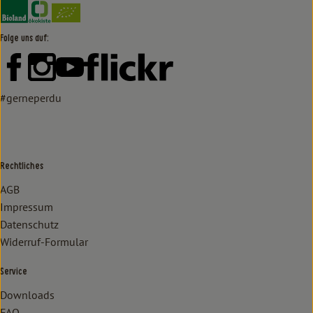
Externer Link zu https://www.bioland.de/verbraucher
Externer Link zu https://www.oekokiste.de/
Folge uns auf:
Externer Link zu https://www.facebook.com/lammertzhof/
Externer Link zu https://www.instagram.com/lammert
Externer Link zu https://www.youtube.com/
Externer Link zu https://www
#gerneperdu
Rechtliches
AGB
Impressum
Datenschutz
Widerruf-Formular
Service
Downloads
FAQ