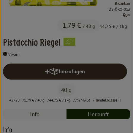
Kochen & Backen
Bioanbau
, Kontrollstelle:
DE-ÖKO-013
Süß & Pikant
DV
, Herk
1,79 €
/ 40 g
44,75 €
/ 1kg
Getränke
Pistacchio Riegel
Haushalt
Vivani
Einkaufen
hinzufügen
Produkt zum Warenkorb hinzufüg
Über uns
40 g
Aktuelles
#5720
1,79 €
/ 40 g
44,75 €
/ 1kg
7% MwSt
Handelsklasse II
Erleben
Info
Herkunft
Info