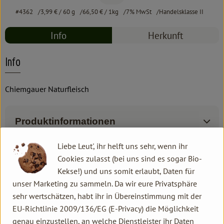
#4362
3,99 €
/ 60 g
66,50 €
/ 1kg
7% MwSt
Handelsklasse II
Info
Herkunft
Info
Chiemgauer Naturfleisch
Produktinformationen
Liebe Leut', ihr helft uns sehr, wenn ihr
Zutaten
Cookies zulasst (bei uns sind es sogar Bio-
Kekse!) und uns somit erlaubt, Daten für
unser Marketing zu sammeln. Da wir eure Privatsphäre
Produktdatenblatt
sehr wertschätzen, habt ihr in Übereinstimmung mit der
EU-Richtlinie 2009/136/EG (E-Privacy) die Möglichkeit
genau einzustellen, an welche Dienstleister ihr Daten