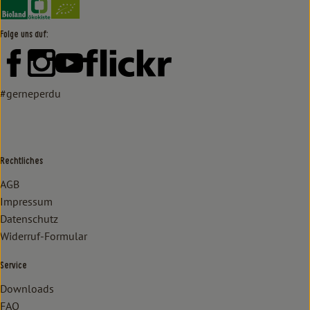
Folge uns auf:
Externer Link zu https://www.facebook.com/lammertzhof/
Externer Link zu https://www.instagram.com/lammert
Externer Link zu https://www.youtube.com/
Externer Link zu https://www
#gerneperdu
Rechtliches
AGB
Impressum
Datenschutz
Widerruf-Formular
Service
Downloads
FAQ