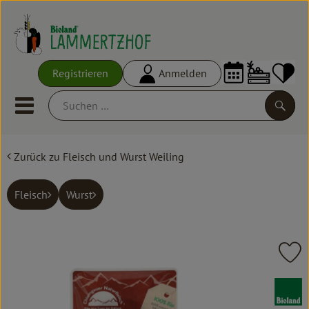
Warenko
Registrieren
Anmelden
Link
Mobiles Menu öffnen oder schl
Suche
Zurück zu Fleisch und Wurst Weiling
Ökokisten
Frisches
Fleisch
Wurst
Empfehlungen
Vorratskammer
Pr
Großgebinde
, Verband: