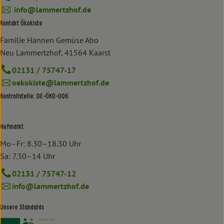
info@lammertzhof.de
Kontakt Ökokiste
Familie Hannen Gemüse Abo
Neu Lammertzhof, 41564 Kaarst
02131 / 75747-17
oekokiste@lammertzhof.de
Kontrollstelle: DE-ÖKO-006
Hofmarkt
Mo–Fr: 8.30–18.30 Uhr
Sa: 7.30–14 Uhr
02131 / 75747-12
info@lammertzhof.de
Unsere Standards
Externer Link zu https://www.bioland.de/verbraucher
Externer Link zu https://www.oekokiste.de/