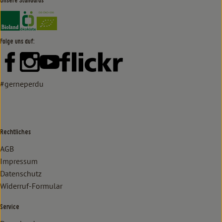
Unsere Standards
Externer Link zu https://www.bioland.de/verbraucher
Externer Link zu https://www.oekokiste.de/
Folge uns auf:
Externer Link zu https://www.facebook.com/lammertzhof/
Externer Link zu https://www.instagram.com/lammert
Externer Link zu https://www.youtube.com/
Externer Link zu https://www
#gerneperdu
Rechtliches
AGB
Impressum
Datenschutz
Widerruf-Formular
Service