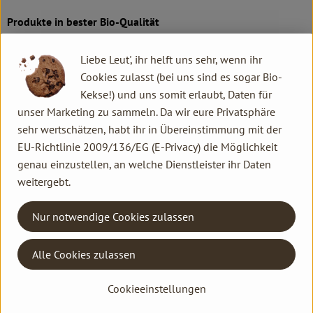
Produkte in bester Bio-Qualität
Produktqualität steht bei Rapunzel an erster Stelle. Das
Liebe Leut', ihr helft uns sehr, wenn ihr
Qualitätssicherungs-Team nimmt daher eine Schlüsselposition
Cookies zulasst (bei uns sind es sogar Bio-
im Unternehmen ein. Die Kontrollen der Rohstoffe beginnen
Kekse!) und uns somit erlaubt, Daten für
bereits auf dem Feld. Bei Wareneingang werden alle Rohstoffe
unser Marketing zu sammeln. Da wir eure Privatsphäre
und Produkte beprobt. Zusätzlich werden sie durch anerkannte
sehr wertschätzen, habt ihr in Übereinstimmung mit der
externe Labors unabhängig analysiert.
EU-Richtlinie 2009/136/EG (E-Privacy) die Möglichkeit
genau einzustellen, an welche Dienstleister ihr Daten
Wie schon zu Beginn liegen Rapunzel auch heute die
weitergebt.
persönlichen Kontakte zu den Lieferanten und langfristige
Partnerschaften besonders am Herzen. Besuche vor Ort,
Nur notwendige Cookies zulassen
Beratung durch eigene Agrar-Ingenieure und der rege
Austausch miteinander sichern die einwandfreie Qualität der
Rohstoffe ab. Das schafft Transparenz - vom Feld bis zum
Alle Cookies zulassen
Teller des Verbrauchers.
Cookieeinstellungen