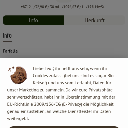
#8712
32,90 €
/ 30 ml
1096,67 €
/ l
19% MwSt
Info
Herkunft
Info
Farfalla
Liebe Leut', ihr helft uns sehr, wenn ihr
Produktinformationen
Cookies zulasst (bei uns sind es sogar Bio-
Kekse!) und uns somit erlaubt, Daten für
unser Marketing zu sammeln. Da wir eure Privatsphäre
Produktdatenblatt
sehr wertschätzen, habt ihr in Übereinstimmung mit der
EU-Richtlinie 2009/136/EG (E-Privacy) die Möglichkeit
genau einzustellen, an welche Dienstleister ihr Daten
weitergebt.
Herkunft