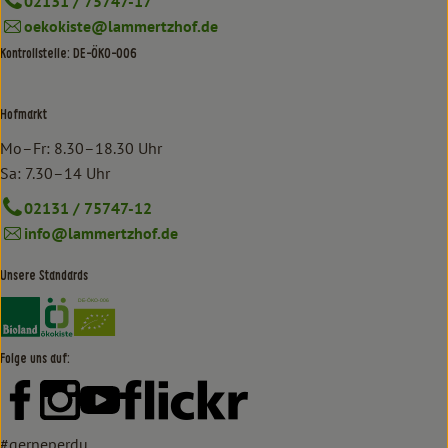
02131 / 75747-17
oekokiste@lammertzhof.de
Kontrollstelle: DE-ÖKO-006
Hofmarkt
Mo–Fr: 8.30–18.30 Uhr
Sa: 7.30–14 Uhr
02131 / 75747-12
info@lammertzhof.de
Unsere Standards
Externer Link zu https://www.bioland.de/verbraucher
Externer Link zu https://www.oekokiste.de/
Folge uns auf:
Externer Link zu https://www.facebook.com/lammertzhof/
Externer Link zu https://www.instagram.com/lammert
Externer Link zu https://www.youtube.com/
Externer Link zu https://www
#gerneperdu