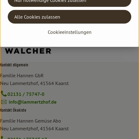
DISTILLERIA WALCHER
Alle Cookies zulassen
Cookieeinstellungen
Kontakt allgemein
Familie Hannen GbR
Neu Lammertzhof, 41564 Kaarst
02131 / 75747-0
info@lammertzhof.de
Kontakt Ökokiste
Familie Hannen Gemüse Abo
Neu Lammertzhof, 41564 Kaarst