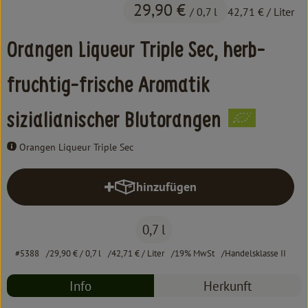
Kochen & Backen
29,90 €
/ 0,7 l
42,71 €
/ Liter
Süß & Pikant
Orangen Liqueur Triple Sec, herb-
Getränke
fruchtig-frische Aromatik
Haushalt
sizialianischer Blutorangen
Einkaufen
Orangen Liqueur Triple Sec
Über uns
hinzufügen
Produkt zum Warenkorb hinzufüg
Aktuelles
0,7 l
Erleben
#5388
29,90 €
/ 0,7 l
42,71 €
/ Liter
19% MwSt
Handelsklasse II
Info
Herkunft