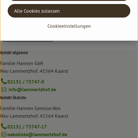
Griechenland
Alle Cookies zulassen
Vita Verde
Cookieeinstellungen
Kontakt allgemein
Familie Hannen GbR
Neu Lammertzhof, 41564 Kaarst
02131 / 75747-0
info@lammertzhof.de
Kontakt Ökokiste
Familie Hannen Gemüse Abo
Neu Lammertzhof, 41564 Kaarst
02131 / 75747-17
oekokiste@lammertzhof.de