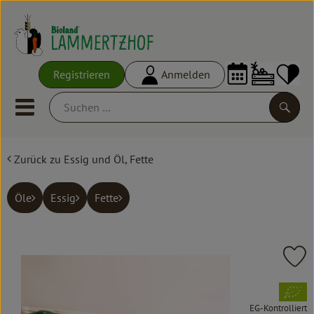
Warenko
Registrieren
Anmelden
Link
Mobiles Menu öffnen oder schl
Suche
Zurück zu Essig und Öl, Fette
Ökokisten
Frisches
Öle
Essig
Fette
Empfehlungen
Vorratskammer
Pr
Großgebinde
, Verband:
EG-Kontrolliert