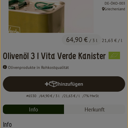
Kochen & Backen
, Kontrollstelle:
DE-ÖKO-003
Griechenland
, Herkunft:
Süß & Pikant
Getränke
64,90 €
Haushalt
/ 3 l
21,63 €
/ l
Olivenöl 3 l Vita Verde Kanister
Einkaufen
Olivenprodukte in Rohkostqualität
Über uns
hinzufügen
Aktuelles
Produkt zum Warenkorb hinzufü
#6530
64,90 €
/ 3 l
21,63 €
/ l
7% MwSt
Erleben
Info
Herkunft
Info