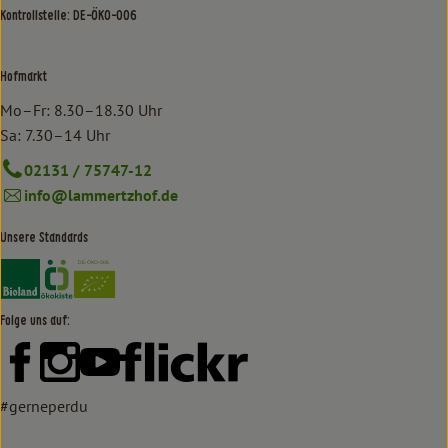
Kontrollstelle: DE-ÖKO-006
Hofmarkt
Mo–Fr: 8.30–18.30 Uhr
Sa: 7.30–14 Uhr
02131 / 75747-12
info@lammertzhof.de
Unsere Standards
Externer Link zu https://www.bioland.de/verbraucher
Externer Link zu https://www.oekokiste.de/
Folge uns auf:
Externer Link zu https://www.facebook.com/lammertzhof/
Externer Link zu https://www.instagram.com/lammert
Externer Link zu https://www.youtube.com/
Externer Link zu https://www
#gerneperdu