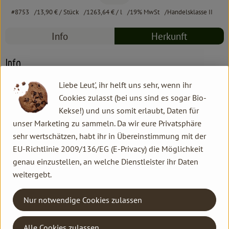
#8753
13,90 €
/ Stück
1263,64 €
/ l
19% MwSt
Handelsklasse II
Info
Herkunft
Info
Liebe Leut', ihr helft uns sehr, wenn ihr
Kia Charlotta
Cookies zulasst (bei uns sind es sogar Bio-
Kekse!) und uns somit erlaubt, Daten für
unser Marketing zu sammeln. Da wir eure Privatsphäre
Produktinformationen
sehr wertschätzen, habt ihr in Übereinstimmung mit der
EU-Richtlinie 2009/136/EG (E-Privacy) die Möglichkeit
genau einzustellen, an welche Dienstleister ihr Daten
weitergebt.
Herkunft
Nur notwendige Cookies zulassen
Hersteller: KCH
Alle Cookies zulassen