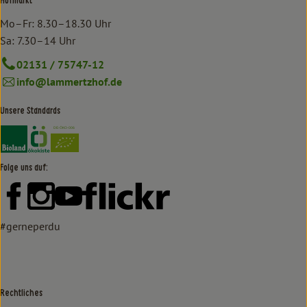
Hofmarkt
Mo–Fr: 8.30–18.30 Uhr
Sa: 7.30–14 Uhr
02131 / 75747-12
info@lammertzhof.de
Unsere Standards
Externer Link zu https://www.bioland.de/verbraucher
Externer Link zu https://www.oekokiste.de/
Folge uns auf:
Externer Link zu https://www.facebook.com/lammertzhof/
Externer Link zu https://www.instagram.com/lammert
Externer Link zu https://www.youtube.com/
Externer Link zu https://www
#gerneperdu
Rechtliches