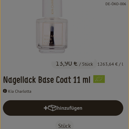
Kochen & Backen
, Kontrollstelle:
DE-ÖKO-006
Süß & Pikant
Getränke
Haushalt
Einkaufen
13,90 €
/ Stück
1263,64 €
/ l
Über uns
Nagellack Base Coat 11 ml
Aktuelles
Kia Charlotta
Erleben
hinzufügen
Produkt zum Warenkorb hinzufüg
Stück