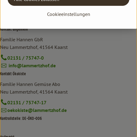
Kia-Charlotta
Cookieeinstellungen
Kontakt allgemein
Familie Hannen GbR
Neu Lammertzhof, 41564 Kaarst
02131 / 75747-0
info@lammertzhof.de
Kontakt Ökokiste
Familie Hannen Gemüse Abo
Neu Lammertzhof, 41564 Kaarst
02131 / 75747-17
oekokiste@lammertzhof.de
Kontrollstelle: DE-ÖKO-006