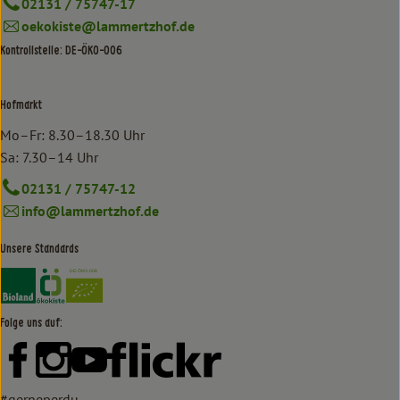
02131 / 75747-17
oekokiste@lammertzhof.de
Kontrollstelle: DE-ÖKO-006
Hofmarkt
Mo–Fr: 8.30–18.30 Uhr
Sa: 7.30–14 Uhr
02131 / 75747-12
info@lammertzhof.de
Unsere Standards
Externer Link zu https://www.bioland.de/verbraucher
Externer Link zu https://www.oekokiste.de/
Folge uns auf:
Externer Link zu https://www.facebook.com/lammertzhof/
Externer Link zu https://www.instagram.com/lammert
Externer Link zu https://www.youtube.com/
Externer Link zu https://www
#gerneperdu