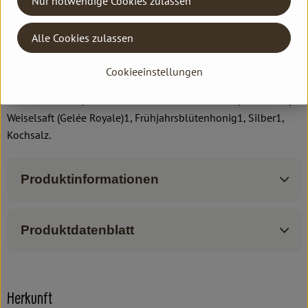
Nur notwendige Cookies zulassen
Die Dr. Hauschka Nachtkur hilft auch, wenn Sie Ihre Pflege auf
die fettfreie Nachtpflege umstellen oder wenn Ihre Haut
gereizt reagiert.
Alle Cookies zulassen
Wasser, Ätherisches Rosenöl, Auszüge aus Eibischblättern1,
Cookieeinstellungen
Aloe1, Brutblatt1, Wundklee1, Sonnenblume1,
Madonnenlilie1, Rosenblüten1 und Zaubernuss1, Glimmer1,
Weiselsaft (Gelée Royale)1, Frühjahrsblütenhonig1, Silber1,
Kochsalz.
Produktinformationen
Produktdatenblatt
Herkunft