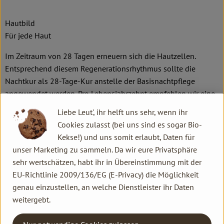
Hautbild
Für jede Haut
Im Zeitraum von 28 Tagen erneuern sich die Hautzellen.
Entsprechend diesem Regenerationsrhythmus sollte die
Nachtkur als 28-Tage-Kur anstelle der Basisnachtpflege
angewendet werden. Pro Lebensjahrzehnt empfehlen wir eine
Kur pro Jahr, z.B. im Alter von 30 Jahren dreimal im Jahr. Nach
Liebe Leut', ihr helft uns sehr, wenn ihr
der Reinigung den Inhalt von 2 Ampullen auf Gesicht (inkl.
Cookies zulasst (bei uns sind es sogar Bio-
Lippen- und Augenpartie), Hals, Ohrläppchen und
Kekse!) und uns somit erlaubt, Daten für
gegebenenfalls Dekolleté verteilen. In der 4. Woche
unser Marketing zu sammeln. Da wir eure Privatsphäre
empfehlen wir 1 Ampulle. Mit den Händen sanft andrücken.
sehr wertschätzen, habt ihr in Übereinstimmung mit der
Am Morgen empfehlen wir die Dr. Hauschka
EU-Richtlinie 2009/136/EG (E-Privacy) die Möglichkeit
Tagespflegeprodukte. Als ergänzende Basisnachtpflege
genau einzustellen, an welche Dienstleister ihr Daten
empfehlen wir das Nachtserum oder das Regeneration Tag
weitergebt.
und Nachtserum.