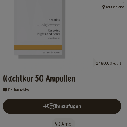
, 
.
Kochen & Backen
Deutschland
, Herkunft:
Süß & Pikant
Getränke
Haushalt
Einkaufen
74,00 €
/ 50 Amp.
1480,00 €
/ l
Über uns
Nachtkur 50 Ampullen
Aktuelles
Dr.Hauschka
Erleben
hinzufügen
Produkt zum Warenkorb hinzufüg
50 Amp.