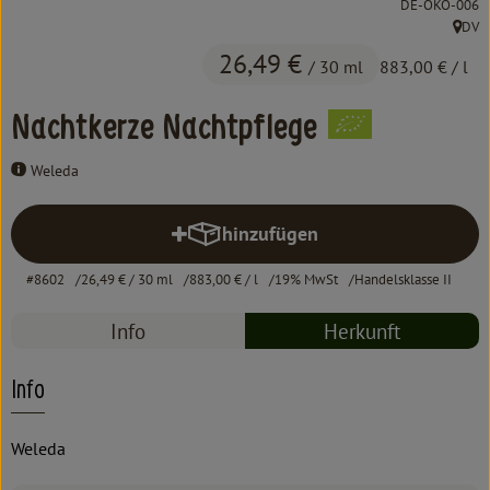
, Kontrollstelle:
DE-ÖKO-006
Kochen & Backen
DV
, Herk
Süß & Pikant
26,49 €
/ 30 ml
883,00 €
/ l
Getränke
Nachtkerze Nachtpflege
Haushalt
Weleda
hinzufügen
Einkaufen
Produkt zum Warenkorb hinzufü
#8602
Über uns
26,49 €
/ 30 ml
883,00 €
/ l
19% MwSt
Handelsklasse II
Info
Herkunft
Aktuelles
Erleben
Info
Weleda