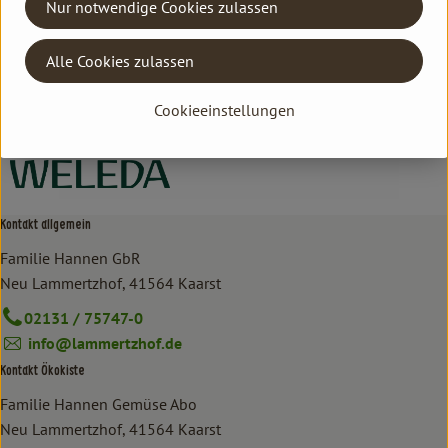
Nur notwendige Cookies zulassen
Hochwertige Naturpflegeprodukte für Gesicht, Körper & Haar.
Natürlich wirksame anthroposophische Arzneimittel.
Alle Cookies zulassen
zur WebSite
(Daten von Ecoinform)
Cookieeinstellungen
Weleda
Kontakt allgemein
Familie Hannen GbR
Neu Lammertzhof, 41564 Kaarst
02131 / 75747-0
info@lammertzhof.de
Kontakt Ökokiste
Familie Hannen Gemüse Abo
Neu Lammertzhof, 41564 Kaarst