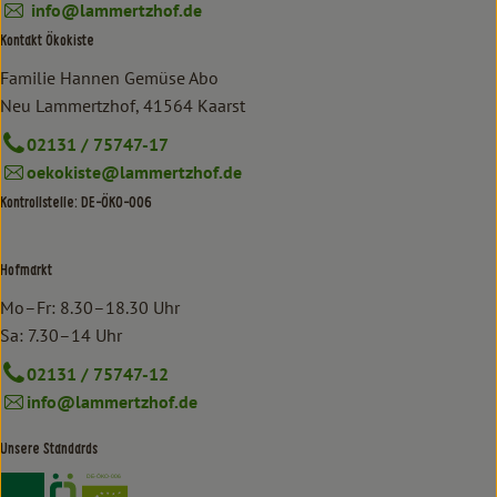
info@lammertzhof.de
Kontakt Ökokiste
Familie Hannen Gemüse Abo
Neu Lammertzhof, 41564 Kaarst
02131 / 75747-17
oekokiste@lammertzhof.de
Kontrollstelle: DE-ÖKO-006
Hofmarkt
Mo–Fr: 8.30–18.30 Uhr
Sa: 7.30–14 Uhr
02131 / 75747-12
info@lammertzhof.de
Unsere Standards
Externer Link zu https://www.bioland.de/verbraucher
Externer Link zu https://www.oekokiste.de/