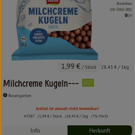
Kochen & Backen
Bioanbau
, Kontrollstelle:
DE-ÖKO-001
Süß & Pikant
DV
, Herk
Getränke
Haushalt
Einkaufen
1,99 €
/ Stück
28,43 €
/ 1kg
Über uns
Milchcreme Kugeln---
Aktuelles
Rosengarten
Erleben
Artikel ist aktuell nicht bestellbar!
#7087
1,99 €
/ Stück
28,43 €
/ 1kg
7% MwSt
Info
Herkunft