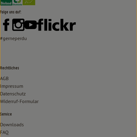
Folge uns auf:
Externer Link zu https://www.facebook.com/lammertzhof/
Externer Link zu https://www.instagram.com/lammert
Externer Link zu https://www.youtube.com/
Externer Link zu https://www
#gerneperdu
Rechtliches
AGB
Impressum
Datenschutz
Widerruf-Formular
Service
Downloads
FAQ