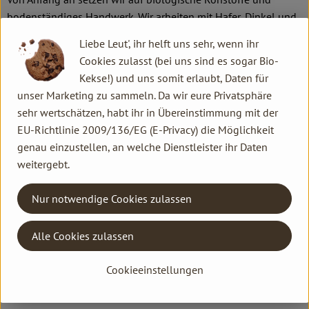
bodenständiges Handwerk. Wir arbeiten mit Hafer, Dinkel und
Schokolade und veredeln sie zu geschmackvollen Produkten
Liebe Leut', ihr helft uns sehr, wenn ihr
mit einem ehrlichen Preis-Leistungs-Verhältnis. Damit machen
Cookies zulasst (bei uns sind es sogar Bio-
wir genussvolles Bio für so viele Menschen wie möglich zur
Kekse!) und uns somit erlaubt, Daten für
Selbstverständlichkeit. Gemeinsam mit dem Naturkost-
unser Marketing zu sammeln. Da wir eure Privatsphäre
Fachhandel und unseren Kunden stärken wir die ökologische
sehr wertschätzen, habt ihr in Übereinstimmung mit der
Landwirtschaft und schaffen eine wichtige Voraussetzung für
EU-Richtlinie 2009/136/EG (E-Privacy) die Möglichkeit
die Sicherung einer artenreichen und lebenswerten Umwelt.
genau einzustellen, an welche Dienstleister ihr Daten
weitergebt.
Nur notwendige Cookies zulassen
Alle Cookies zulassen
Cookieeinstellungen