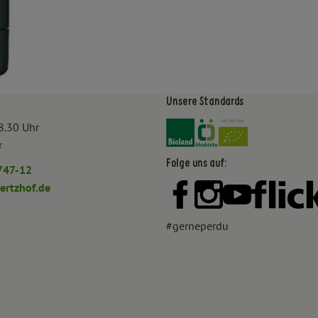
Unsere Standards
Externer Link zu https:/
Externer Link zu htt
8.30 Uhr
r
Folge uns auf:
747-12
rtzhof.de
Externer Link zu https:
Externer Link zu h
Externer Lin
#gerneperdu