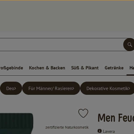
S
roßgebinde
Kochen & Backen
Süß & Pikant
Getränke
H
Deo
Für Männer/ Rasieren
Dekorative Kosmetik
Produkt zu Favouriten hinz
Men Feu
, Verband:
zertifizierte Naturkosmetik
Lavera
, Kontrollstelle:
.