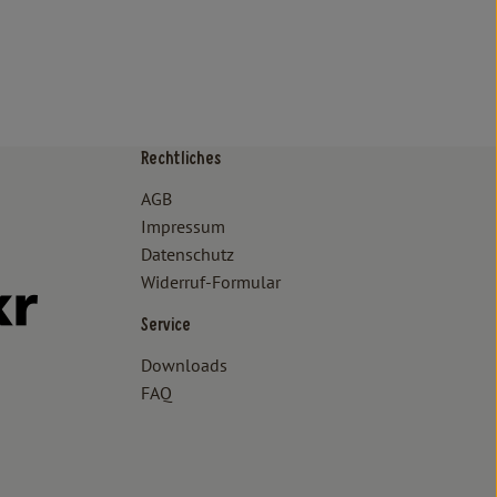
Rechtliches
/www.bioland.de/verbraucher
ps://www.oekokiste.de/
AGB
Impressum
Datenschutz
Widerruf-Formular
//www.facebook.com/lammertzhof/
ttps://www.instagram.com/lammertzhof/
k zu https://www.youtube.com/channel/UCWPUzJurFKb0KRK7upa
Externer Link zu https://www.flickr.com/photos/lammertzhof
Service
Downloads
FAQ