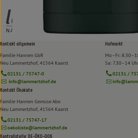
Kontakt allgemein
Hofmarkt
Familie Hannen GbR
Mo–Fr: 8.30–1
Neu Lammertzhof, 41564 Kaarst
Sa: 7.30–14 Uh
02131 / 75747-0
02131 / 75
info@lammertzhof.de
info@lamme
Kontakt Ökokiste
Familie Hannen Gemüse Abo
Neu Lammertzhof, 41564 Kaarst
02131 / 75747-17
oekokiste@lammertzhof.de
Kontrollstelle: DE-ÖKO-006