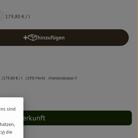
l
179,80 €
/ l
hinzufügen
Produkt zum Warenkorb hinzufügen
179,80 €
/ l
19% MwSt
Handelsklasse II
uns sind
Herkunft
hätzen,
y) die