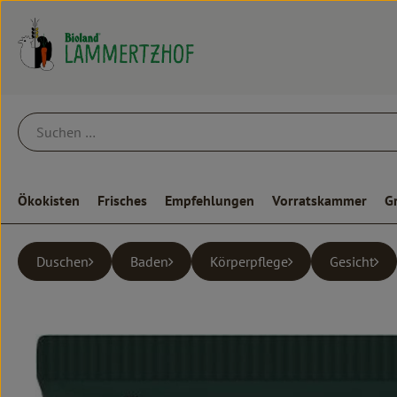
Ökokisten
Frisches
Empfehlungen
Vorratskammer
G
Duschen
Baden
Körperpflege
Gesicht