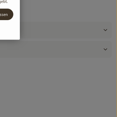
gebt.
assen