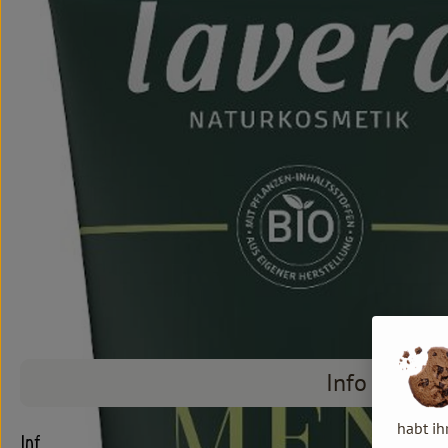
Info
habt ih
Info