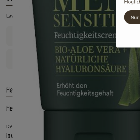
Möglich
Lavera
Nur 
Produktinformationen
Produktdatenblatt
Herkunft
Hersteller: lavera
DV
lavera