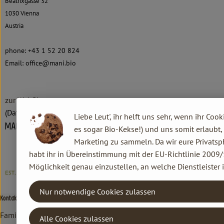
Beatrixgasse 32
1030
Vienna
Austria
phone: +43 1 52 20 824
Email: office@mani.bio
zur WebSite
(Daten von Ecoinform)
Liebe Leut', ihr helft uns sehr, wenn ihr Cook
MANI®
es sogar Bio-Kekse!) und uns somit erlaubt,
Marketing zu sammeln. Da wir eure Privatsp
habt ihr in Übereinstimmung mit der EU-Richtlinie 2009/
Möglichkeit genau einzustellen, an welche Dienstleister 
Nur notwendige Cookies zulassen
Kontakt allgemein
Familie Hannen GbR
Alle Cookies zulassen