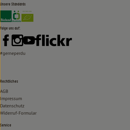
Unsere Standards
Externer Link zu https://www.bioland.de/verbraucher
Externer Link zu https://www.oekokiste.de/
Folge uns auf:
Externer Link zu https://www.facebook.com/lammertzhof/
Externer Link zu https://www.instagram.com/lammert
Externer Link zu https://www.youtube.com/
Externer Link zu https://www
#gerneperdu
Rechtliches
AGB
Impressum
Datenschutz
Widerruf-Formular
Service