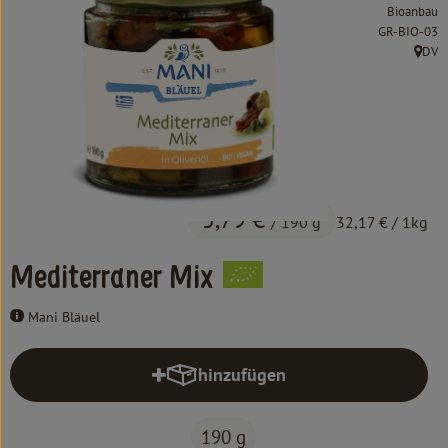
Kochen & Backen
Bioanbau
, Kontrollstel
GR-BIO-03
Süß & Pikant
DV
, Herk
Getränke
Haushalt
Einkaufen
5,79 €
/ 190 g
32,17 €
/ 1kg
Über uns
Mediterraner Mix
Aktuelles
Mani Bläuel
Erleben
hinzufügen
Produkt zum Warenkorb hinzufüg
190 g