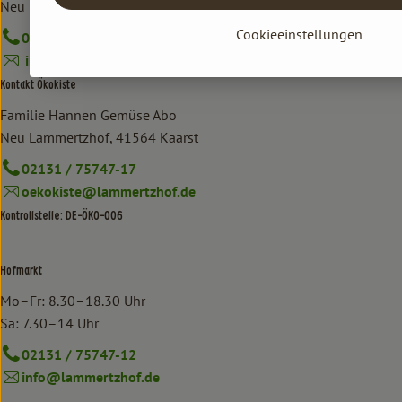
Neu Lammertzhof, 41564 Kaarst
Cookieeinstellungen
02131 / 75747-0
info@lammertzhof.de
Kontakt Ökokiste
Familie Hannen Gemüse Abo
Neu Lammertzhof, 41564 Kaarst
02131 / 75747-17
oekokiste@lammertzhof.de
Kontrollstelle: DE-ÖKO-006
Hofmarkt
Mo–Fr: 8.30–18.30 Uhr
Sa: 7.30–14 Uhr
02131 / 75747-12
info@lammertzhof.de