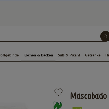
S
roßgebinde
Kochen & Backen
Süß & Pikant
Getränke
H
Produkt zu Favouriten hinzufügen
Mascobado V
, Verband: