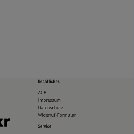
Rechtliches
/www.bioland.de/verbraucher
ps://www.oekokiste.de/
AGB
Impressum
Datenschutz
Widerruf-Formular
//www.facebook.com/lammertzhof/
ttps://www.instagram.com/lammertzhof/
k zu https://www.youtube.com/channel/UCWPUzJurFKb0KRK7upa
Externer Link zu https://www.flickr.com/photos/lammertzhof
Service