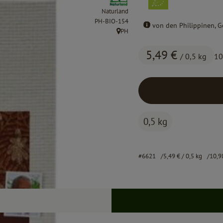
Naturland
, Kontrollstelle:
PH-BIO-154
von den Philippinen, G
PH
, Herkunft:
5,49 €
/ 0,5 kg
10
0,5 kg
#6621
5,49 €
/ 0,5 kg
10,9