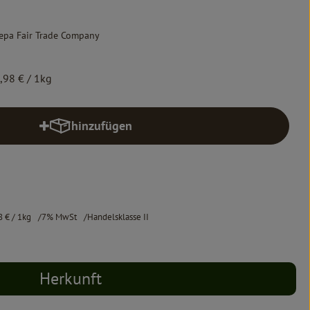
epa Fair Trade Company
,98 €
/ 1kg
hinzufügen
Produkt zum Warenkorb hinzufügen
8 €
/ 1kg
7% MwSt
Handelsklasse II
Herkunft