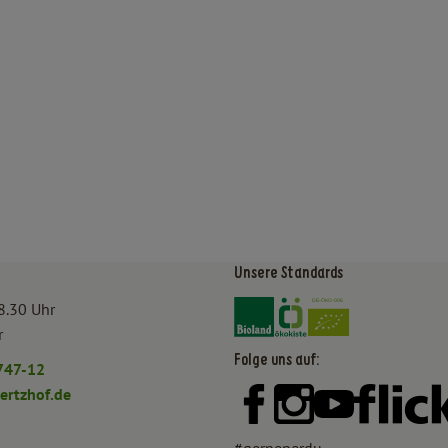
Unsere Standards
Externer Link zu https:/
Externer Link zu htt
8.30 Uhr
r
Folge uns auf:
747-12
rtzhof.de
Externer Link zu https:
Externer Link zu h
Externer Lin