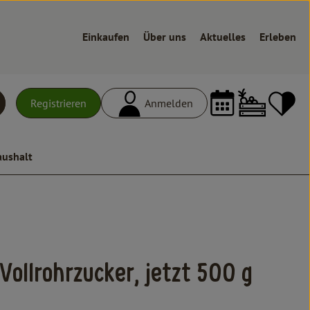
Einkaufen
Über uns
Aktuelles
Erleben
Warenk
L
Registrieren
Anmelden
uchen
aushalt
ollrohrzucker, jetzt 500 g