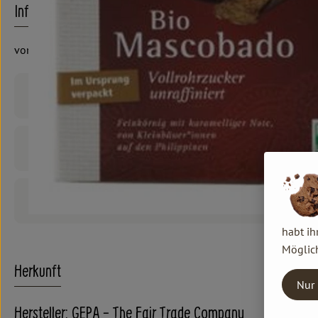
Info
von den Philippinen, Gepa Fair Trade Company
Produktinformationen
Zutaten
Produktdatenblatt
habt ih
Möglich
Herkunft
Nur 
Hersteller: GEPA - The Fair Trade Company