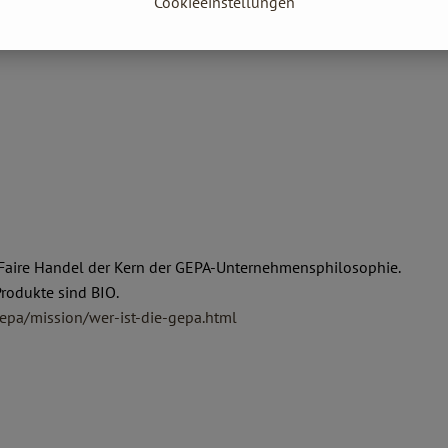
Cookieeinstellungen
der Faire Handel der Kern der GEPA-Unternehmensphilosophie.
Produkte sind BIO.
epa/mission/wer-ist-die-gepa.html