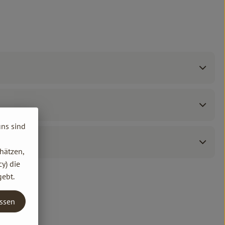
uns sind
hätzen,
y) die
gebt.
assen