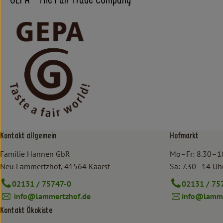
GEPA - The Fair Trade Company
Kontakt allgemein
Hofmarkt
Familie Hannen GbR
Mo–Fr: 8.30–1
Neu Lammertzhof, 41564 Kaarst
Sa: 7.30–14 Uh
02131 / 75747-0
02131 / 75
info@lammertzhof.de
info@lamme
Kontakt Ökokiste