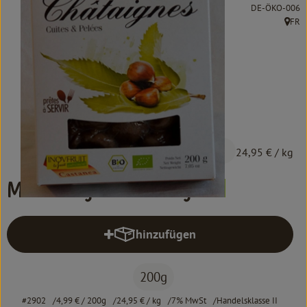
Kochen & Backen
, Kontrollstelle:
DE-ÖKO-006
FR
, Herk
Süß & Pikant
Getränke
Haushalt
Einkaufen
4,99 €
/ 200g
24,95 €
/ kg
Über uns
Maronen gekocht 200g
Aktuelles
hinzufügen
Erleben
Produkt zum Warenkorb hinzufüg
200g
#2902
4,99 €
/ 200g
24,95 €
/ kg
7% MwSt
Handelsklasse II