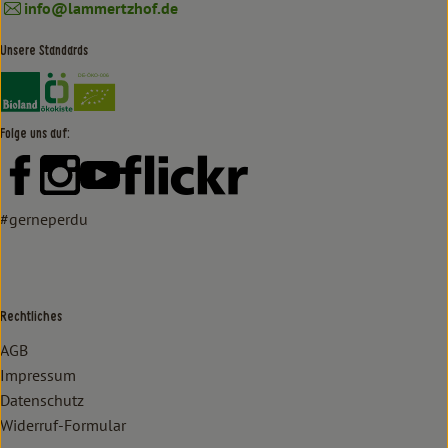
info@lammertzhof.de
Unsere Standards
Externer Link zu https://www.bioland.de/verbraucher
Externer Link zu https://www.oekokiste.de/
Folge uns auf:
Externer Link zu https://www.facebook.com/lammertzhof/
Externer Link zu https://www.instagram.com/lammert
Externer Link zu https://www.youtube.com/
Externer Link zu https://www
#gerneperdu
Rechtliches
AGB
Impressum
Datenschutz
Widerruf-Formular