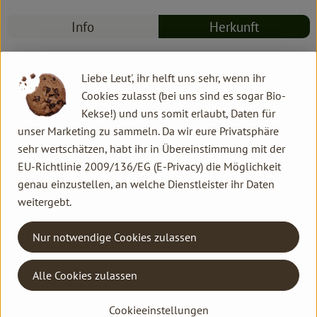
Info
Herkunft
Info
Liebe Leut', ihr helft uns sehr, wenn ihr
Cookies zulasst (bei uns sind es sogar Bio-
Kekse!) und uns somit erlaubt, Daten für
Produktinformationen
unser Marketing zu sammeln. Da wir eure Privatsphäre
sehr wertschätzen, habt ihr in Übereinstimmung mit der
EU-Richtlinie 2009/136/EG (E-Privacy) die Möglichkeit
genau einzustellen, an welche Dienstleister ihr Daten
Herkunft
weitergebt.
Nur notwendige Cookies zulassen
Hersteller: EIF
Alle Cookies zulassen
FR
Kontakt allgemein
Cookieeinstellungen