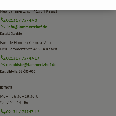
Familie Hannen GbR
Neu Lammertzhof, 41564 Kaarst
02131 / 75747-0
info@lammertzhof.de
Kontakt Ökokiste
Familie Hannen Gemüse Abo
Neu Lammertzhof, 41564 Kaarst
02131 / 75747-17
oekokiste@lammertzhof.de
Kontrollstelle: DE-ÖKO-006
Hofmarkt
Mo–Fr: 8.30–18.30 Uhr
Sa: 7.30–14 Uhr
02131 / 75747-12