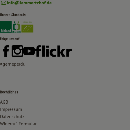
info@lammertzhof.de
Unsere Standards
Externer Link zu https://www.bioland.de/verbraucher
Externer Link zu https://www.oekokiste.de/
Folge uns auf:
Externer Link zu https://www.facebook.com/lammertzhof/
Externer Link zu https://www.instagram.com/lammert
Externer Link zu https://www.youtube.com/
Externer Link zu https://www
#gerneperdu
Rechtliches
AGB
Impressum
Datenschutz
Widerruf-Formular