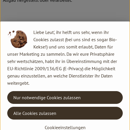
Allgäu hergestellt oder verarbeitet.
Produkte in bester Bio-Qualität
Liebe Leut', ihr helft uns sehr, wenn ihr
Produktqualität steht bei Rapunzel an erster Stelle. Das
Cookies zulasst (bei uns sind es sogar Bio-
Qualitätssicherungs-Team nimmt daher eine Schlüsselposition
Kekse!) und uns somit erlaubt, Daten für
im Unternehmen ein. Die Kontrollen der Rohstoffe beginnen
unser Marketing zu sammeln. Da wir eure Privatsphäre
bereits auf dem Feld. Bei Wareneingang werden alle Rohstoffe
sehr wertschätzen, habt ihr in Übereinstimmung mit der
und Produkte beprobt. Zusätzlich werden sie durch anerkannte
EU-Richtlinie 2009/136/EG (E-Privacy) die Möglichkeit
externe Labors unabhängig analysiert.
genau einzustellen, an welche Dienstleister ihr Daten
weitergebt.
Wie schon zu Beginn liegen Rapunzel auch heute die
persönlichen Kontakte zu den Lieferanten und langfristige
Nur notwendige Cookies zulassen
Partnerschaften besonders am Herzen. Besuche vor Ort,
Beratung durch eigene Agrar-Ingenieure und der rege
Austausch miteinander sichern die einwandfreie Qualität der
Alle Cookies zulassen
Rohstoffe ab. Das schafft Transparenz - vom Feld bis zum
Cookieeinstellungen
Teller des Verbrauchers.