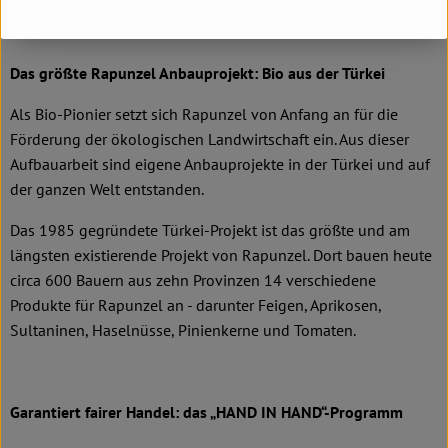
Das größte Rapunzel Anbauprojekt: Bio aus der Türkei
Als Bio-Pionier setzt sich Rapunzel von Anfang an für die
Förderung der ökologischen Landwirtschaft ein. Aus dieser
Aufbauarbeit sind eigene Anbauprojekte in der Türkei und auf
der ganzen Welt entstanden.
Das 1985 gegründete Türkei-Projekt ist das größte und am
längsten existierende Projekt von Rapunzel. Dort bauen heute
circa 600 Bauern aus zehn Provinzen 14 verschiedene
Produkte für Rapunzel an - darunter Feigen, Aprikosen,
Sultaninen, Haselnüsse, Pinienkerne und Tomaten.
Garantiert fairer Handel: das „HAND IN HAND“-Programm