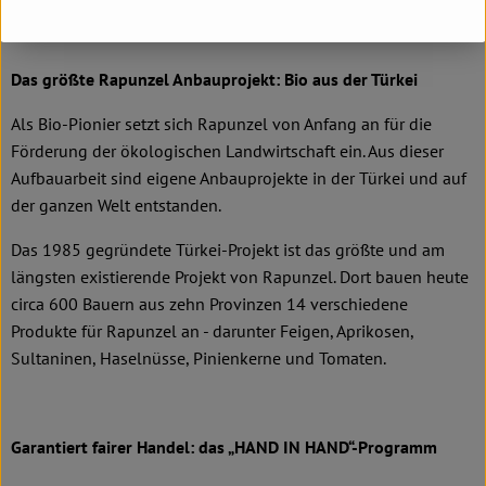
Das größte Rapunzel Anbauprojekt: Bio aus der Türkei
Als Bio-Pionier setzt sich Rapunzel von Anfang an für die
Förderung der ökologischen Landwirtschaft ein. Aus dieser
Aufbauarbeit sind eigene Anbauprojekte in der Türkei und auf
der ganzen Welt entstanden.
Das 1985 gegründete Türkei-Projekt ist das größte und am
längsten existierende Projekt von Rapunzel. Dort bauen heute
circa 600 Bauern aus zehn Provinzen 14 verschiedene
Produkte für Rapunzel an - darunter Feigen, Aprikosen,
Sultaninen, Haselnüsse, Pinienkerne und Tomaten.
Garantiert fairer Handel: das „HAND IN HAND“-Programm