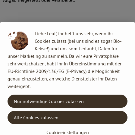
Allgäu hergestellt oder verarbeitet.
Produkte in bester Bio-Qualität
Liebe Leut', ihr helft uns sehr, wenn ihr
Produktqualität steht bei Rapunzel an erster Stelle. Das
Cookies zulasst (bei uns sind es sogar Bio-
Qualitätssicherungs-Team nimmt daher eine Schlüsselposition
Kekse!) und uns somit erlaubt, Daten für
im Unternehmen ein. Die Kontrollen der Rohstoffe beginnen
unser Marketing zu sammeln. Da wir eure Privatsphäre
bereits auf dem Feld. Bei Wareneingang werden alle Rohstoffe
sehr wertschätzen, habt ihr in Übereinstimmung mit der
und Produkte beprobt. Zusätzlich werden sie durch anerkannte
EU-Richtlinie 2009/136/EG (E-Privacy) die Möglichkeit
externe Labors unabhängig analysiert.
genau einzustellen, an welche Dienstleister ihr Daten
weitergebt.
Wie schon zu Beginn liegen Rapunzel auch heute die
persönlichen Kontakte zu den Lieferanten und langfristige
Nur notwendige Cookies zulassen
Partnerschaften besonders am Herzen. Besuche vor Ort,
Beratung durch eigene Agrar-Ingenieure und der rege
Austausch miteinander sichern die einwandfreie Qualität der
Alle Cookies zulassen
Rohstoffe ab. Das schafft Transparenz - vom Feld bis zum
Cookieeinstellungen
Teller des Verbrauchers.