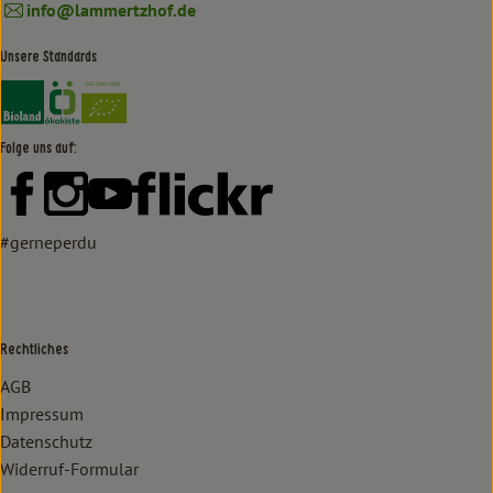
info@lammertzhof.de
Unsere Standards
Externer Link zu https://www.bioland.de/verbraucher
Externer Link zu https://www.oekokiste.de/
Folge uns auf:
Externer Link zu https://www.facebook.com/lammertzhof/
Externer Link zu https://www.instagram.com/lammert
Externer Link zu https://www.youtube.com/
Externer Link zu https://www
#gerneperdu
Rechtliches
AGB
Impressum
Datenschutz
Widerruf-Formular