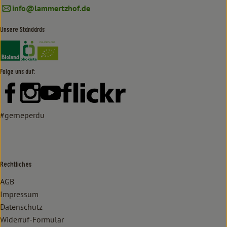
info@lammertzhof.de
Unsere Standards
Externer Link zu https://www.bioland.de/verbraucher
Externer Link zu https://www.oekokiste.de/
Folge uns auf:
Externer Link zu https://www.facebook.com/lammertzhof/
Externer Link zu https://www.instagram.com/lammert
Externer Link zu https://www.youtube.com/
Externer Link zu https://www
#gerneperdu
Rechtliches
AGB
Impressum
Datenschutz
Widerruf-Formular