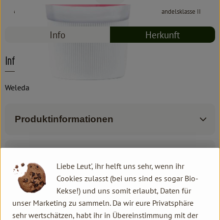
#8372
7,29 €
/ 50 ml
145,80 €
/ l
19% MwSt
Handelsklasse II
Info
Herkunft
Info
Weleda
Produktinformationen
Produktdatenblatt
Liebe Leut', ihr helft uns sehr, wenn ihr
Cookies zulasst (bei uns sind es sogar Bio-
Kekse!) und uns somit erlaubt, Daten für
unser Marketing zu sammeln. Da wir eure Privatsphäre
Herkunft
sehr wertschätzen, habt ihr in Übereinstimmung mit der