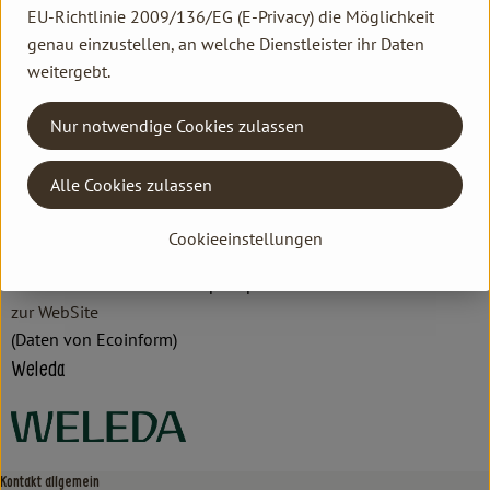
EU-Richtlinie 2009/136/EG (E-Privacy) die Möglichkeit
Hersteller: Weleda
genau einzustellen, an welche Dienstleister ihr Daten
weitergebt.
DV
Nur notwendige Cookies zulassen
Weleda AG
Alle Cookies zulassen
D 73525 Schwäbisch Gmünd
Cookieeinstellungen
Hochwertige Naturpflegeprodukte für Gesicht, Körper & Haar.
Natürlich wirksame anthroposophische Arzneimittel.
zur WebSite
(Daten von Ecoinform)
Weleda
Kontakt allgemein