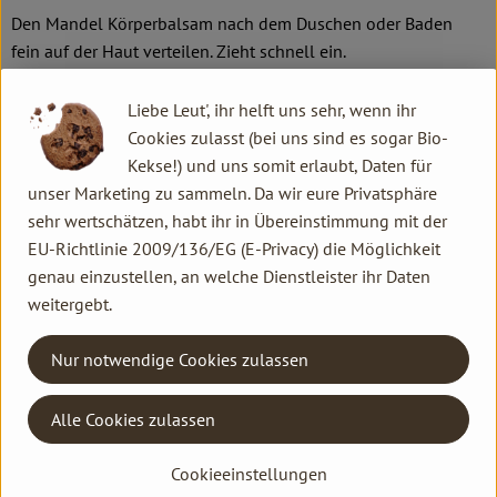
Den Mandel Körperbalsam nach dem Duschen oder Baden
fein auf der Haut verteilen. Zieht schnell ein.
Als ergänzende Pflege empfehlen wir das Mandel
Liebe Leut', ihr helft uns sehr, wenn ihr
Johanniskraut Pflegeöl.
Cookies zulasst (bei uns sind es sogar Bio-
Kekse!) und uns somit erlaubt, Daten für
Das passt gut dazu:
unser Marketing zu sammeln. Da wir eure Privatsphäre
Mandel Duschbalsam
sehr wertschätzen, habt ihr in Übereinstimmung mit der
Mandel Bad
EU-Richtlinie 2009/136/EG (E-Privacy) die Möglichkeit
Wasser, Jojobaöl, Alkohol, Mandelöl, Avocadoöl, Olivenöl,
genau einzustellen, an welche Dienstleister ihr Daten
Auszüge aus Quittensamen und Wundklee, Aprikosenkernöl,
weitergebt.
pflanzliches Glycerin, Sheabutter, Orangenblütenwasser,
Glycerin-Fettsäureester, Macadamianussöl, Sonnenblumenöl,
Nur notwendige Cookies zulassen
Auszug aus Johanniskraut, Hektorit, Ätherische Öle, Zucker-
Fettsäureester, Lecithin, Auszüge aus Eibischblättern und
Alle Cookies zulassen
Sanddornbeeren, Candelillawachs, Xanthan.
Cookieeinstellungen