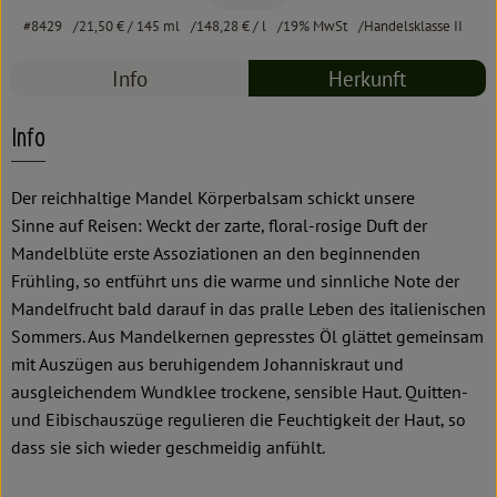
#8429
21,50 €
/ 145 ml
148,28 €
/ l
19% MwSt
Handelsklasse II
Info
Herkunft
Info
Der reichhaltige Mandel Körperbalsam schickt unsere
Sinne auf Reisen: Weckt der zarte, floral-rosige Duft der
Mandelblüte erste Assoziationen an den beginnenden
Frühling, so entführt uns die warme und sinnliche Note der
Mandelfrucht bald darauf in das pralle Leben des italienischen
Sommers. Aus Mandelkernen gepresstes Öl glättet gemeinsam
mit Auszügen aus beruhigendem Johanniskraut und
ausgleichendem Wundklee trockene, sensible Haut. Quitten-
und Eibischauszüge regulieren die Feuchtigkeit der Haut, so
dass sie sich wieder geschmeidig anfühlt.