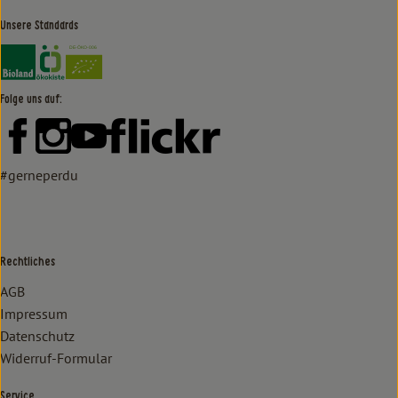
Unsere Standards
Externer Link zu https://www.bioland.de/verbraucher
Externer Link zu https://www.oekokiste.de/
Folge uns auf:
Externer Link zu https://www.facebook.com/lammertzhof/
Externer Link zu https://www.instagram.com/lammert
Externer Link zu https://www.youtube.com/
Externer Link zu https://www
#gerneperdu
Rechtliches
AGB
Impressum
Datenschutz
Widerruf-Formular
Service