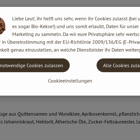
 Reisen: Weckt der zarte, floral-rosige Duft der Mandelblüte erst
Liebe Leut', ihr helft uns sehr, wenn ihr Cookies zulasst (bei 
n das pralle Leben des italienischen Sommers. Aus Mandelkernen 
es sogar Bio-Kekse!) und uns somit erlaubt, Daten für unser
ene, sensible Haut. Quitten- und Eibischauszüge regulieren die 
Marketing zu sammeln. Da wir eure Privatsphäre sehr wertsc
r in Übereinstimmung mit der EU-Richtlinie 2009/136/EG (E-Privac
keit genau einzustellen, an welche Dienstleister ihr Daten weiter
 der Haut verteilen. Zieht schnell ein.
notwendige Cookies zulassen
Alle Cookies zul
t Pflegeöl.
Cookieeinstellungen
züge aus Quittensamen und Wundklee, Aprikosenkernöl, pflanzlich
ohanniskraut, Hektorit, Ätherische Öle, Zucker-Fettsäureester, L