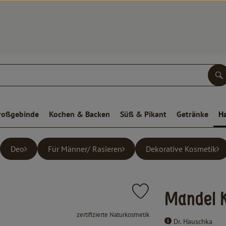
S
roßgebinde
Kochen & Backen
Süß & Pikant
Getränke
H
Deo
Für Männer/ Rasieren
Dekorative Kosmetik
Produkt zu Favouriten hinz
Mandel 
, Verband:
zertifizierte Naturkosmetik
Dr. Hauschka
, Kontrollstelle:
.