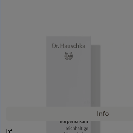
Info
Info