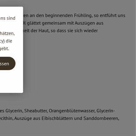
e Assoziationen an den beginnenden Frühling, so entführt uns
uns sind
gepresstes Öl glättet gemeinsam mit Auszügen aus
Feuchtigkeit der Haut, so dass sie sich wieder
hätzen,
y) die
gebt.
assen
es Glycerin, Sheabutter, Orangenblütenwasser, Glycerin-
ecithin, Auszüge aus Eibischblättern und Sanddornbeeren,