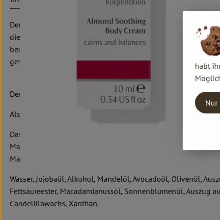
Der reichhaltige Mandel Körperbalsam schickt unsere Sinne auf
die warme und sinnliche Note der Mandelfrucht bald darauf i
beruhigendem Johanniskraut und ausgleichendem Wundklee trock
geschmeidig anfühlt.
habt ih
Möglich
Den Mandel Körperbalsam nach dem Duschen oder Baden fein auf
Nur 
Als ergänzende Pflege empfehlen wir das Mandel Johanniskrau
Das passt gut dazu:
Mandel Duschbalsam
Mandel Bad
Wasser, Jojobaöl, Alkohol, Mandelöl, Avocadoöl, Olivenöl, Aus
Fettsäureester, Macadamianussöl, Sonnenblumenöl, Auszug aus J
Candelillawachs, Xanthan.