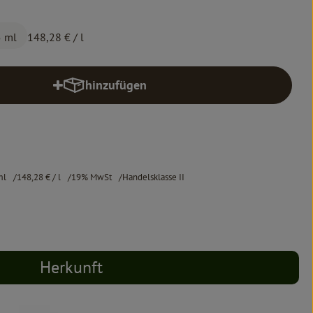
5 ml
148,28 €
/ l
hinzufügen
Produkt zum Warenkorb hinzufügen
ml
148,28 €
/ l
19% MwSt
Handelsklasse II
Herkunft