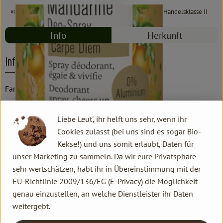
#8776
11,90 €
/ 100 ml
119,00 €
/ l
19% MwSt
Handelsklasse II
Info
Herkunft
Info
Farfalla
Liebe Leut', ihr helft uns sehr, wenn ihr
Produktinformationen
Cookies zulasst (bei uns sind es sogar Bio-
Kekse!) und uns somit erlaubt, Daten für
unser Marketing zu sammeln. Da wir eure Privatsphäre
Produktdatenblatt
sehr wertschätzen, habt ihr in Übereinstimmung mit der
EU-Richtlinie 2009/136/EG (E-Privacy) die Möglichkeit
genau einzustellen, an welche Dienstleister ihr Daten
weitergebt.
Herkunft