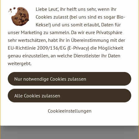
warme Duft des Balsams. Schöne, zarte Lippen sind der Dank
Liebe Leut', ihr helft uns sehr, wenn ihr
für diese intensive Pflege.
Cookies zulasst (bei uns sind es sogar Bio-
Kekse!) und uns somit erlaubt, Daten für
Nach Bedarf mehrmals täglich mit der Fingerspitze auf die
unser Marketing zu sammeln. Da wir eure Privatsphäre
Lippen auftragen.
sehr wertschätzen, habt ihr in Übereinstimmung mit der
Rizinusöl, Bienenwachs, Erdnussöl, Auszüge aus Karotte und
EU-Richtlinie 2009/136/EG (E-Privacy) die Möglichkeit
Wundklee, Aprikosenkernöl, Auszug aus Ringelblume,
genau einzustellen, an welche Dienstleister ihr Daten
Sonnenblumenöl, Kakaobutter, Auszug aus Johanniskraut,
weitergebt.
Seidenpulver, Weizenkeimöl, Jojobaöl, Weizenkleie-Extrakt,
Lecithin, Ätherische Öle.
Nur notwendige Cookies zulassen
Alle Cookies zulassen
Produktinformationen
Cookieeinstellungen
Produktdatenblatt