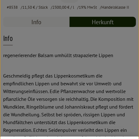
#8538
11,50 €
/ Stück
2300,00 €
/ l
19% MwSt
Handelsklasse II
Info
Herkunft
Info
regenerierender Balsam umhüllt strapazierte Lippen
Geschmeidig pflegt das Lippenkosmetikum die
empfindlichen Lippen und bewahrt sie vor Umwelt- und
Witterungseinflüssen. Edle Pflanzenwachse und wertvolle
pflanzliche Öle versorgen sie reichhaltig. Die Komposition mit
Wundklee, Ringelblume und Johanniskraut pflegt und fördert
die Wundheilung. Selbst bei spröden, rissigen Lippen und
Mundfältchen unterstützt das Lippenkosmetikum die
Regeneration. Echtes Seidenpulver verleiht den Lippen ein
samtiges Gefühl, und noch lange entfaltet sich der blumig-