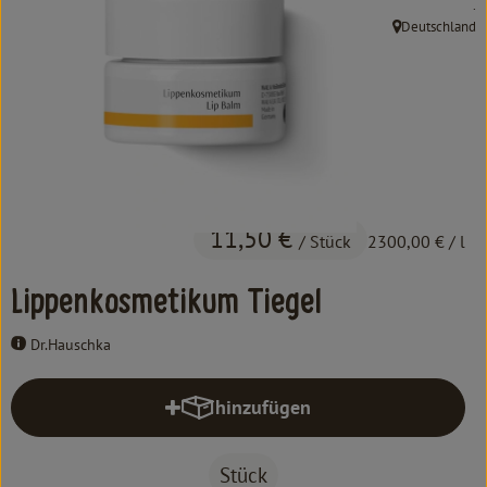
, 
.
Kochen & Backen
Deutschland
, Herkunft:
Süß & Pikant
Getränke
Haushalt
Einkaufen
11,50 €
/ Stück
2300,00 €
/ l
Über uns
Lippenkosmetikum Tiegel
Aktuelles
Dr.Hauschka
Erleben
hinzufügen
Produkt zum Warenkorb hinzufüg
Stück