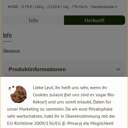
#4308
3,79 €
/ 160 g
23,69 €
/ 1kg
7% MwSt
Handelsklasse II
Info
Herkunft
Info
Ökoland
Produktinformationen
Liebe Leut', ihr helft uns sehr, wenn ihr
Zutaten
Cookies zulasst (bei uns sind es sogar Bio-
Kekse!) und uns somit erlaubt, Daten für
unser Marketing zu sammeln. Da wir eure Privatsphäre
Produktdatenblatt
sehr wertschätzen, habt ihr in Übereinstimmung mit der
EU-Richtlinie 2009/136/EG (E-Privacy) die Möglichkeit