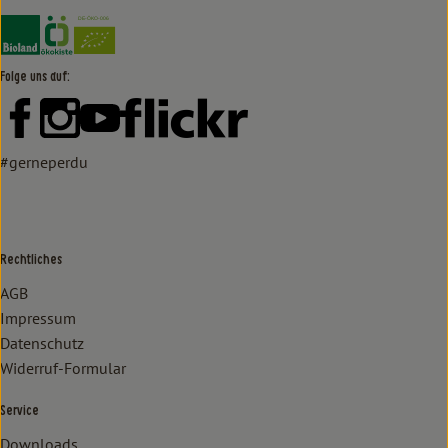
Externer Link zu https://www.bioland.de/verbraucher
Externer Link zu https://www.oekokiste.de/
Folge uns auf:
Externer Link zu https://www.facebook.com/lammertzhof/
Externer Link zu https://www.instagram.com/lammert
Externer Link zu https://www.youtube.com/
Externer Link zu https://www
#gerneperdu
Rechtliches
AGB
Impressum
Datenschutz
Widerruf-Formular
Service
Downloads