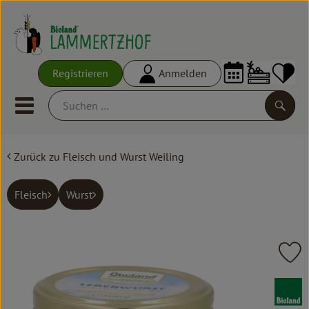
Warenko
Registrieren
Anmelden
Link
Mobiles Menu öffnen oder schl
Suche
Zurück zu Fleisch und Wurst Weiling
Ökokisten
Frisches
Fleisch
Wurst
Empfehlungen
Vorratskammer
Pr
Großgebinde
, Verband: