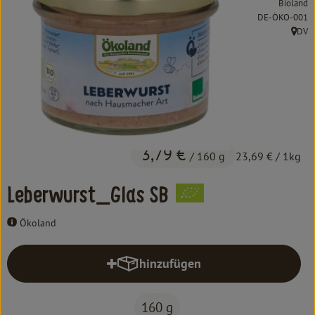
Bioland
Kochen & Backen
, Kontrollstelle:
DE-ÖKO-001
DV
Süß & Pikant
, Herk
Getränke
Haushalt
Einkaufen
3,79 €
/ 160 g
23,69 €
/ 1kg
Über uns
Leberwurst_Glas SB
Aktuelles
Ökoland
Erleben
hinzufügen
Produkt zum Warenkorb hinzufüg
160 g