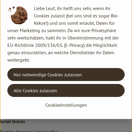
WEIZEN , MILCH, BUTTER, Hefe, Natur-Steinsalz, Natronlauge
Liebe Leut', ihr helft uns sehr, wenn ihr
Cookies zulasst (bei uns sind es sogar Bio-
Produktinformationen
Kekse!) und uns somit erlaubt, Daten für
unser Marketing zu sammeln. Da wir eure Privatsphäre
sehr wertschätzen, habt ihr in Übereinstimmung mit der
EU-Richtlinie 2009/136/EG (E-Privacy) die Möglichkeit
Herkunft
genau einzustellen, an welche Dienstleister ihr Daten
weitergebt.
aus der Region
Nur notwendige Cookies zulassen
Kontakt allgemein
Familie Hannen GbR
Alle Cookies zulassen
Neu Lammertzhof, 41564 Kaarst
Cookieeinstellungen
02131 / 75747-0
info@lammertzhof.de
Kontakt Ökokiste
Familie Hannen Gemüse Abo