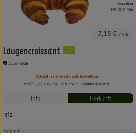
Kochen & Backen
Bioanbau
, Kontrollstelle:
DE-ÖKO-006
Süß & Pikant
Getränke
2,15 €
/ Stk
Haushalt
Laugencroissant
Schomaker
Einkaufen
Artikel ist aktuell nicht bestellbar!
Über uns
#4453
2,15 €
/ Stk
7% MwSt
Handelsklasse II
Aktuelles
Info
Herkunft
Erleben
Info
Zutaten: