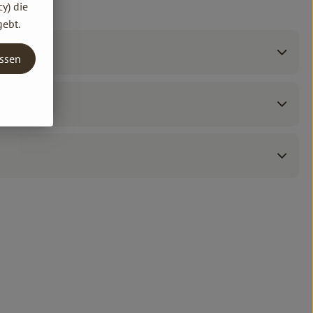
y) die
gebt.
assen