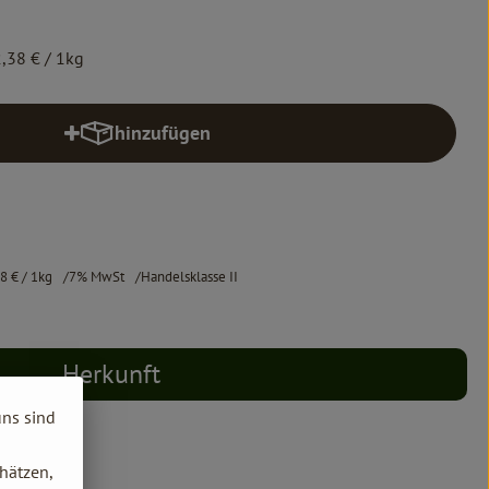
,38 €
/ 1kg
hinzufügen
Produkt zum Warenkorb hinzufügen
38 €
/ 1kg
7% MwSt
Handelsklasse II
Herkunft
uns sind
hätzen,