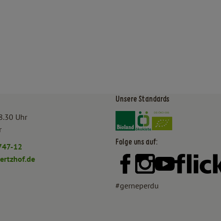
Unsere Standards
Externer Link zu https:/
Externer Link zu htt
8.30 Uhr
r
Folge uns auf:
747-12
rtzhof.de
Externer Link zu https:
Externer Link zu h
Externer Lin
#gerneperdu