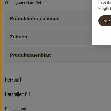
habt ih
Chiemgauer Naturfleisch
Möglich
Produktinformationen
Nur 
Zutaten
Produktdatenblatt
Herkunft
Hersteller: CHI
Deutschland