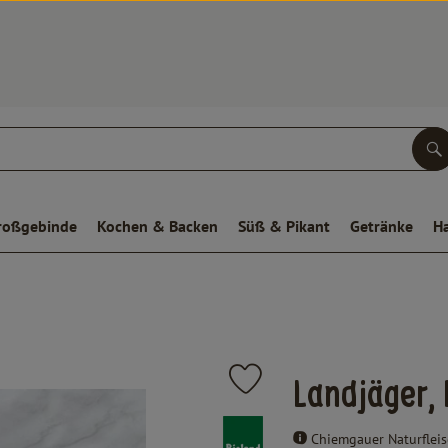
S
roßgebinde
Kochen & Backen
Süß & Pikant
Getränke
H
Produkt zu Favouriten hinzufügen
Landjäger, 
, Verband:
Chiemgauer Naturfleis