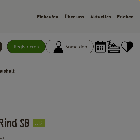
Einkaufen
Über uns
Aktuelles
Erleben
Warenk
L
Registrieren
Anmelden
uchen
aushalt
Rind SB
ch