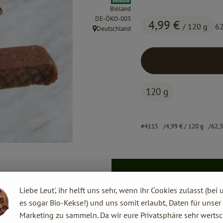
Bioland
, Kontrollstelle:
DE-ÖKO-003
4,99 €
/ 120 g
62
Deutschland
, Herkunft:
120 g
#4115
4,99 €
/ 120 g
62,
Liebe Leut', ihr helft uns sehr, wenn ihr Cookies zulasst (bei 
es sogar Bio-Kekse!) und uns somit erlaubt, Daten für unser
Marketing zu sammeln. Da wir eure Privatsphäre sehr wertsc