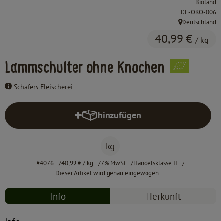
Bioland
Kochen & Backen
, Kontrollstelle:
DE-ÖKO-006
Deutschland
Süß & Pikant
, Herkunft:
40,99 €
/ kg
Getränke
Lammschulter ohne Knochen
Haushalt
Schäfers Fleischerei
Einkaufen
hinzufügen
Produkt zum Warenkorb hinzufüg
Über uns
kg
Aktuelles
#4076
40,99 €
/ kg
7% MwSt
Handelsklasse II
Erleben
Dieser Artikel wird genau eingewogen.
Info
Herkunft