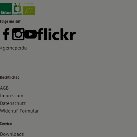
Externer Link zu https://www.bioland.de/verbraucher
Externer Link zu https://www.oekokiste.de/
Folge uns auf:
Externer Link zu https://www.facebook.com/lammertzhof/
Externer Link zu https://www.instagram.com/lammert
Externer Link zu https://www.youtube.com/
Externer Link zu https://www
#gerneperdu
Rechtliches
AGB
Impressum
Datenschutz
Widerruf-Formular
Service
Downloads