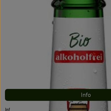
Info
Info