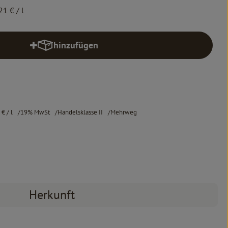
21 €
/ l
hinzufügen
Produkt zum Warenkorb hinzufügen
1 €
/ l
19% MwSt
Handelsklasse II
Mehrweg
Herkunft