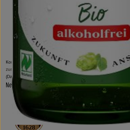
Konsequenter, prinzipientreuer Umgang mit unseren Resso
Ganzheitlich, nachhaltig – das garantieren Bio-Rohstof
die von uns definierten 10 ökologischen Braugebote
Nachhaltiger, persönlicher Umgang mit Mitarbeitern, Ge
Nachhaltigkeit richtungsweisend fördern – mit unserem
Aktives Engagement im Sinne der Ökologie, z.B. gegen 
Und natürlich: Hochwertige, genussvolle Bio-Getränke her
Kontrollnummer D-BY-M-1-6047-B
zur WebSite
(Daten von Ecoinform)
Neumarkter Lammsbräu