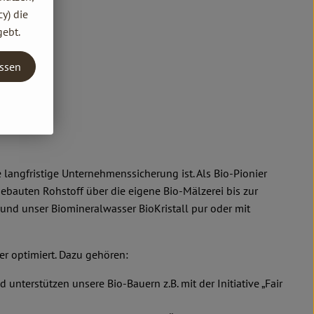
y) die
gebt.
assen
angfristige Unternehmenssicherung ist. Als Bio-Pionier
ebauten Rohstoff über die eigene Bio-Mälzerei bis zur
 und unser Biomineralwasser BioKristall pur oder mit
r optimiert. Dazu gehören:
terstützen unsere Bio-Bauern z.B. mit der Initiative „Fair