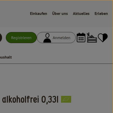
Einkaufen
Über uns
Aktuelles
Erleben
Warenk
L
Registrieren
Anmelden
uchen
aushalt
alkoholfrei 0,33l