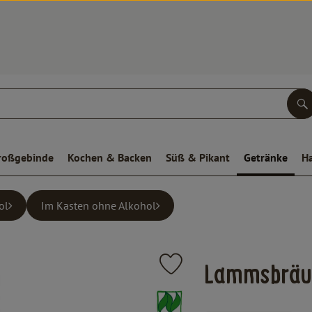
S
roßgebinde
Kochen & Backen
Süß & Pikant
Getränke
H
ol
Im Kasten ohne Alkohol
Produkt zu Favouriten hinzufügen
Lammsbräu 
, Verband: