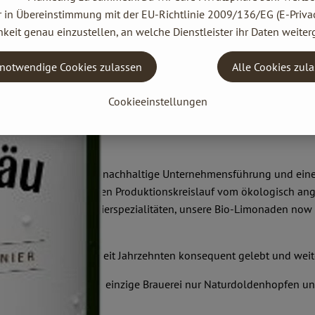
r in Übereinstimmung mit der EU-Richtlinie 2009/136/EG (E-Privac
keit genau einzustellen, an welche Dienstleister ihr Daten weiter
notwendige Cookies zulassen
Alle Cookies zul
Cookieeinstellungen
n oberstes Ziel eine nachhaltige Unternehmensführung und eine l
ränke her und halten den Produktionskreislauf vom ökologisch ang
p gilt für unsere Bio-Bierspezialitäten, unsere Bio-Limonaden now
en, sondern werden seit Jahrzehnten konsequent gelebt und weite
i verwenden wir als einzige Brauerei nur Naturdoldenhopfen und un