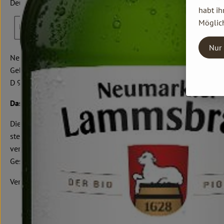
Deutschland
habt ih
Möglich
Nur 
Neumarkter Lammsbräu
Gebr. Ehrnsperger KG
D 92318 Neumarkt i.d. OPf.
Das Unternehmen
Die Neumarkter Lammsbräu ist ein Familienunternehmen, desse
stellen wir ausschließlich hochwertige und köstliche Bio-Get
verkaufsfertigen Flasche in den eigenen Händen. Dieses Prinzi
Geschmack.
Verantwortung und Nachhaltigkeit sind bei uns keine Worthüls
Ursprünglicher Umgang mit unseren Bio-Rohstoffen - dabe
zum Bauern“