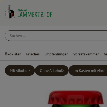
Ökokisten
Frisches
Empfehlungen
Vorratskammer
G
Mit Alkohol
Ohne Alkohol
Im Kasten mit Alkoh