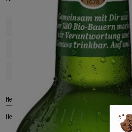
Produktinformationen
Zutaten
Produktdatenblatt
Herkunft
Hersteller: Neumarkter Lammsbräu