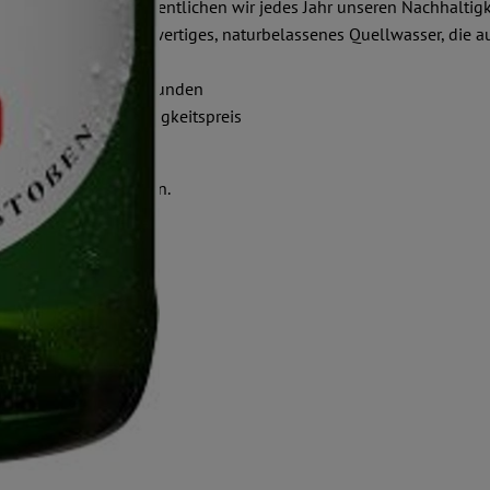
urcen – dazu veröffentlichen wir jedes Jahr unseren Nachhaltigke
fe, unser eigenes hochwertiges, naturbelassenes Quellwasser, di
schäftspartnern und Kunden
 Lammsbräu Nachhaltigkeitspreis
Agrogentechnik
stellen und vermarkten.