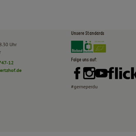
Unsere Standards
Externer Link zu https:/
Externer Link zu htt
8.30 Uhr
r
Folge uns auf:
747-12
rtzhof.de
Externer Link zu https:
Externer Link zu h
Externer Lin
#gerneperdu