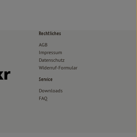
Rechtliches
/www.bioland.de/verbraucher
ps://www.oekokiste.de/
AGB
Impressum
Datenschutz
Widerruf-Formular
//www.facebook.com/lammertzhof/
ttps://www.instagram.com/lammertzhof/
k zu https://www.youtube.com/channel/UCWPUzJurFKb0KRK7upa
Externer Link zu https://www.flickr.com/photos/lammertzhof
Service
Downloads
FAQ