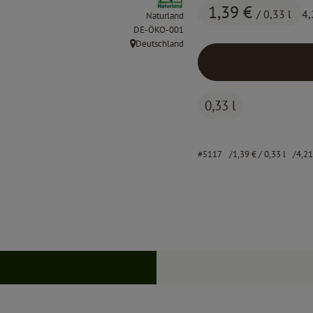
1,39 €
/ 0,33 l
4,
Naturland
, Kontrollstelle:
DE-ÖKO-001
Deutschland
, Herkunft:
0,33 l
#5117
1,39 €
/ 0,33 l
4,2