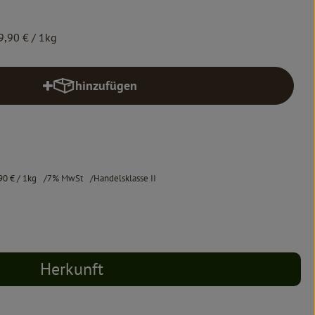
9,90 €
/ 1kg
hinzufügen
Produkt zum Warenkorb hinzufügen
90 €
/ 1kg
7% MwSt
Handelsklasse II
Herkunft