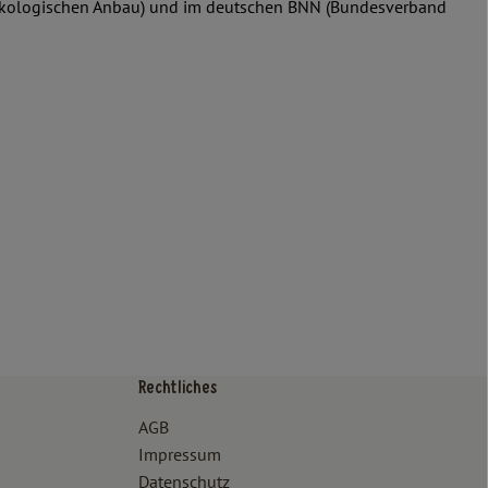
ven/ökologischen Anbau) und im deutschen BNN (Bundesverband
Rechtliches
/www.bioland.de/verbraucher
ps://www.oekokiste.de/
AGB
Impressum
Datenschutz