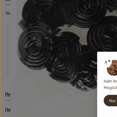
Terra Sana
Produktinformationen
Zutaten
Produktdatenblatt
habt ih
Möglich
Herkunft
Nur 
Hersteller: TerraSana