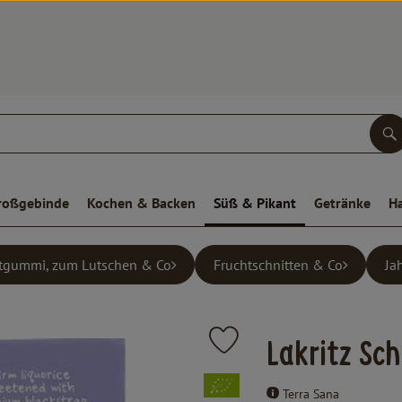
S
roßgebinde
Kochen & Backen
Süß & Pikant
Getränke
H
tgummi, zum Lutschen & Co
Fruchtschnitten & Co
Ja
Produkt zu Favouriten hinzufüge
Lakritz Sc
, Verband:
Terra Sana