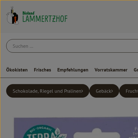
Ökokisten
Frisches
Empfehlungen
Vorratskammer
G
Schokolade, Riegel und Pralinen
Gebäck
Fruch