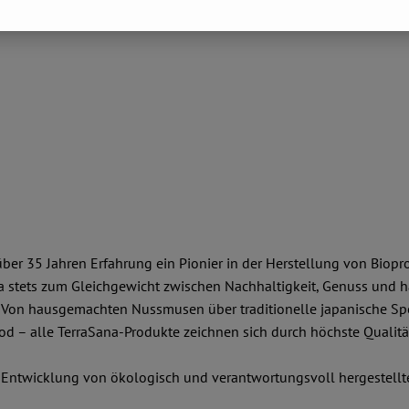
ber 35 Jahren Erfahrung ein Pionier in der Herstellung von Biop
na stets zum Gleichgewicht zwischen Nachhaltigkeit, Genuss und h
Von hausgemachten Nussmusen über traditionelle japanische Spezia
 – alle TerraSana-Produkte zeichnen sich durch höchste Qualität
d Entwicklung von ökologisch und verantwortungsvoll hergestell