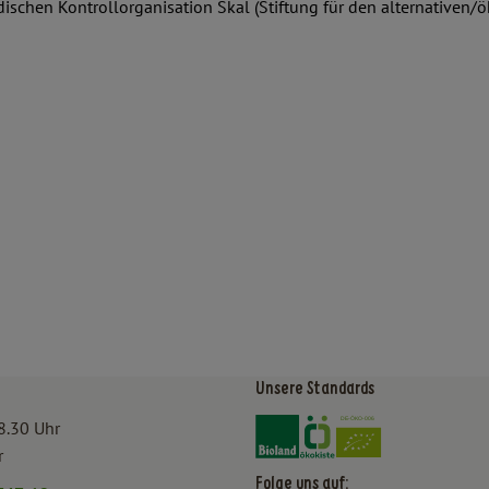
ändischen Kontrollorganisation Skal (Stiftung für den alternati
Unsere Standards
Externer Link zu https:/
Externer Link zu htt
8.30 Uhr
r
Folge uns auf: