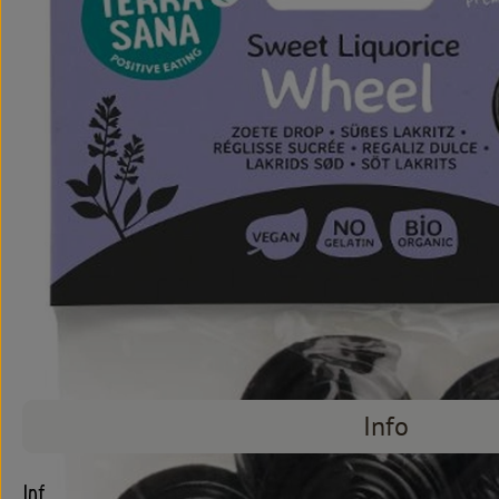
Info
Info