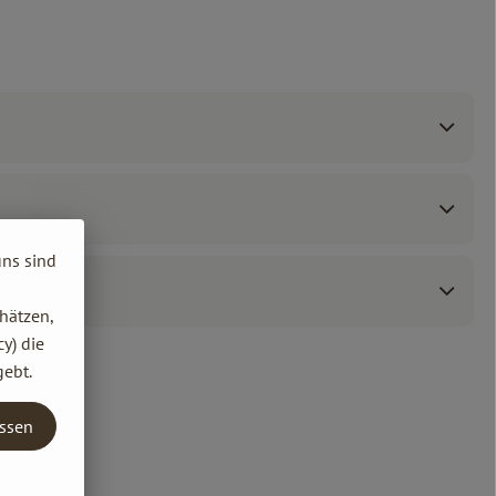
uns sind
hätzen,
y) die
gebt.
assen