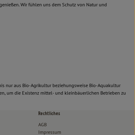
r genießen. Wir fühlen uns dem Schutz von Natur und
dnis nur aus Bio-Agrikultur beziehungsweise Bio-Aquakultur
en, um die Existenz mittel- und kleinbäuerlichen Betrieben zu
Rechtliches
/www.bioland.de/verbraucher
ps://www.oekokiste.de/
AGB
Impressum