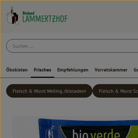
Ökokisten
Frisches
Empfehlungen
Vorratskammer
G
Fleisch & Wurst Weiling /bioladen
Fleisch & Wurst S