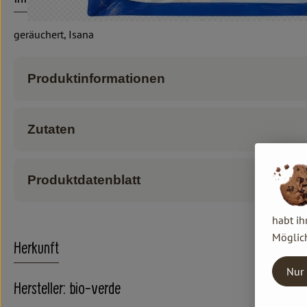
geräuchert, Isana
Produktinformationen
Zutaten
Produktdatenblatt
habt ih
Möglich
Herkunft
Nur 
Hersteller: bio-verde