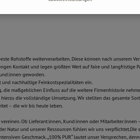
 beste Rohstoffe weiterverarbeiten. Diese können nach unserem Ve
ngen Kontakt und legen größten Wert auf faire und langfristige Pa
reund:innen geworden.
t und nachhaltige Feinkostspezialitäten ein.
, die maßgeblichen Einfluss auf die weitere Firmenhistorie nehmen
s hierzu die vollständige Umsetzung. Wir stellten das gesamte Sort
tet – die wir bis heute leben.
 vereinen. Ob Lieferant:innen, Kund:innen oder Mitarbeiter:innen –
er Natur und unserer Ressourcen fühlen wir uns verpflichtet.Die s
intensiven Geschmack. „100% PUR“ lautet unser Versprechen, denn 