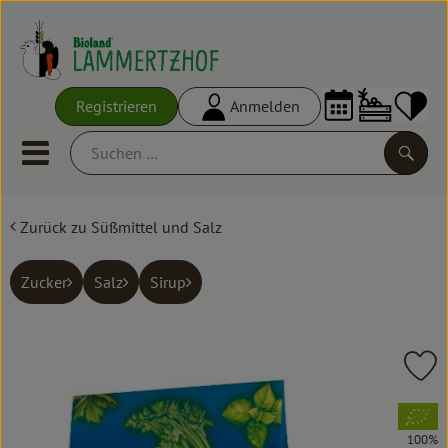
Warenko
Registrieren
Anmelden
Link
Mobiles Menu öffnen oder schl
Suche
Zurück zu Süßmittel und Salz
Ökokisten
Frisches
Zucker
Salz
Sirup
Empfehlungen
Vorratskammer
Pr
Großgebinde
, Verband:
100%