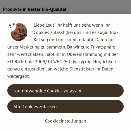
Produkte in bester Bio-Qualität
Produktqualität steht bei Rapunzel an erster Stelle. Das
Liebe Leut', ihr helft uns sehr, wenn ihr
Qualitätssicherungs-Team nimmt daher eine Schlüsselposition
Cookies zulasst (bei uns sind es sogar Bio-
im Unternehmen ein. Die Kontrollen der Rohstoffe beginnen
Kekse!) und uns somit erlaubt, Daten für
bereits auf dem Feld. Bei Wareneingang werden alle Rohstoffe
unser Marketing zu sammeln. Da wir eure Privatsphäre
und Produkte beprobt. Zusätzlich werden sie durch anerkannte
sehr wertschätzen, habt ihr in Übereinstimmung mit der
externe Labors unabhängig analysiert.
EU-Richtlinie 2009/136/EG (E-Privacy) die Möglichkeit
genau einzustellen, an welche Dienstleister ihr Daten
Wie schon zu Beginn liegen Rapunzel auch heute die
weitergebt.
persönlichen Kontakte zu den Lieferanten und langfristige
Partnerschaften besonders am Herzen. Besuche vor Ort,
Nur notwendige Cookies zulassen
Beratung durch eigene Agrar-Ingenieure und der rege
Austausch miteinander sichern die einwandfreie Qualität der
Rohstoffe ab. Das schafft Transparenz - vom Feld bis zum
Alle Cookies zulassen
Teller des Verbrauchers.
Cookieeinstellungen