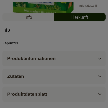
#7315
4,99 €
/ 500 g
9,98 €
/ kg
7% MwSt
Handelsklasse II
Info
Herkunft
Info
Rapunzel
Produktinformationen
Zutaten
Produktdatenblatt