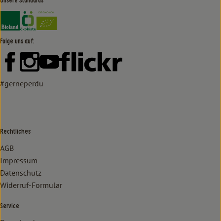
Unsere Standards
Externer Link zu https://www.bioland.de/verbraucher
Externer Link zu https://www.oekokiste.de/
Folge uns auf:
Externer Link zu https://www.facebook.com/lammertzhof/
Externer Link zu https://www.instagram.com/lammert
Externer Link zu https://www.youtube.com/
Externer Link zu https://www
#gerneperdu
Rechtliches
AGB
Impressum
Datenschutz
Widerruf-Formular
Service