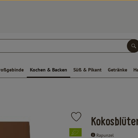
S
roßgebinde
Kochen & Backen
Süß & Pikant
Getränke
H
Produkt zu Favouriten hinzufügen
Kokosblüte
, Verband:
Rapunzel