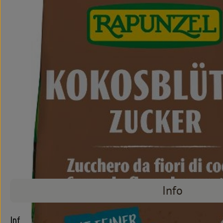
Info
Info