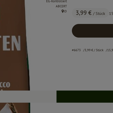
EG-Kontrolliert
, Kontrollstelle:
ABCERT
3,99 €
ID
/ Stück
1
, Herkunft:
#6673
3,99 €
/ Stück
15,