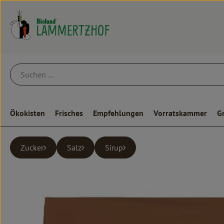
Ökokisten
Frisches
Empfehlungen
Vorratskammer
G
Zucker
Salz
Sirup