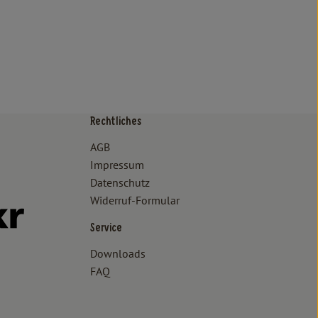
Rechtliches
/www.bioland.de/verbraucher
ps://www.oekokiste.de/
AGB
Impressum
Datenschutz
Widerruf-Formular
//www.facebook.com/lammertzhof/
ttps://www.instagram.com/lammertzhof/
k zu https://www.youtube.com/channel/UCWPUzJurFKb0KRK7upa
Externer Link zu https://www.flickr.com/photos/lammertzhof
Service
Downloads
FAQ