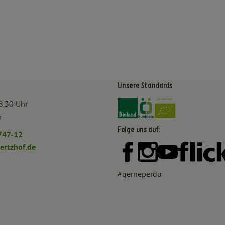
Unsere Standards
Externer Link zu https:/
Externer Link zu htt
8.30 Uhr
r
Folge uns auf:
747-12
rtzhof.de
Externer Link zu https:
Externer Link zu h
Externer Lin
#gerneperdu