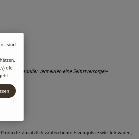
uns sind
hätzen,
y) die
lhelm und Jennifer Vermeulen eine Selbstversorger-
gebt.
entwickelt.
assen
Produkte. Zusätzlich zählen heute Erzeugnisse wie Teigwaren,