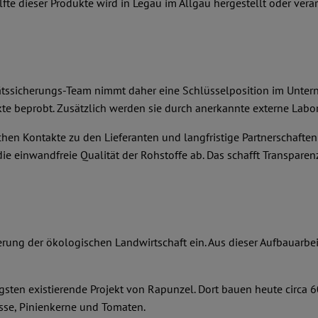
e dieser Produkte wird in Legau im Allgäu hergestellt oder verar
itätssicherungs-Team nimmt daher eine Schlüsselposition im Unter
e beprobt. Zusätzlich werden sie durch anerkannte externe Labor
hen Kontakte zu den Lieferanten und langfristige Partnerschafte
e einwandfreie Qualität der Rohstoffe ab. Das schafft Transparenz
derung der ökologischen Landwirtschaft ein. Aus dieser Aufbauarbe
gsten existierende Projekt von Rapunzel. Dort bauen heute circa 
üsse, Pinienkerne und Tomaten.