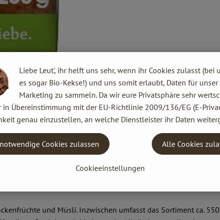
Liebe Leut', ihr helft uns sehr, wenn ihr Cookies zulasst (bei 
es sogar Bio-Kekse!) und uns somit erlaubt, Daten für unser
Marketing zu sammeln. Da wir eure Privatsphäre sehr wertsc
r in Übereinstimmung mit der EU-Richtlinie 2009/136/EG (E-Privac
 Europa. Begonnen hat alles ganz klein: 1974 gründeten Joseph Wi
keit genau einzustellen, an welche Dienstleister ihr Daten weiter
n im bayerischen Augsburg.
 ein international agierendes Unternehmen mit 300 Mitarbeitern 
notwendige Cookies zulassen
Alle Cookies zul
che, naturbelassene und vegetarische Lebensmittel herzustellen.
Cookieeinstellungen
kenfrüchte und Müsli. Inzwischen umfasst das Sortiment ca. 550 