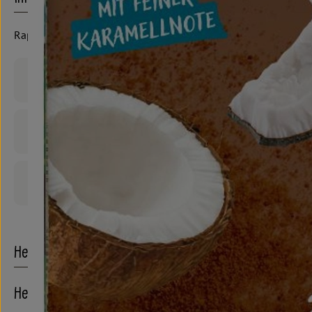
Rapunzel
Produktinformationen
Zutaten
Produktdatenblatt
Herkunft
Hersteller: Rapunzel