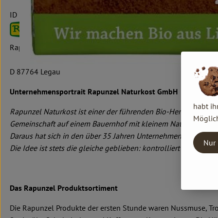
ID
Rapunzel Naturkost GmbH & Co. KG
D 87764 Legau
Unternehmensportrait Rapunzel Naturkost GmbH
habt ih
Rapunzel Naturkost ist einer der führenden Bio-Hersteller in
Möglich
Gemeinschaft auf einem Bauernhof mit kleinem Naturkostlade
Daraus hat sich in den über 35 Jahren Unternehmensgeschichte
Nur 
Die Idee ist stets die gleiche geblieben: kontrolliert biologis
Das Rapunzel Produktsortiment
Die Rapunzel Produkte der ersten Stunde waren Nussmuse, Troc