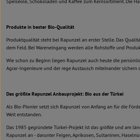
Speiseöle, Schokoladen und Kaffee zum Kernsortiment. Die Hälft
Produkte in bester Bio-Qualität
Produktqualität steht bei Rapunzel an erster Stelle. Das Qual
dem Feld. Bei Wareneingang werden alle Rohstoffe und Produkt
Wie schon zu Beginn liegen Rapunzel auch heute die persönlic
Agrar-Ingenieure und der rege Austausch miteinander sichern di
Das größte Rapunzel Anbauprojekt: Bio aus der Türkei
Als Bio-Pionier setzt sich Rapunzel von Anfang an für die För
Welt entstanden.
Das 1985 gegründete Türkei-Projekt ist das größte und am län
Rapunzel an - darunter Feigen, Aprikosen, Sultaninen, Haseln