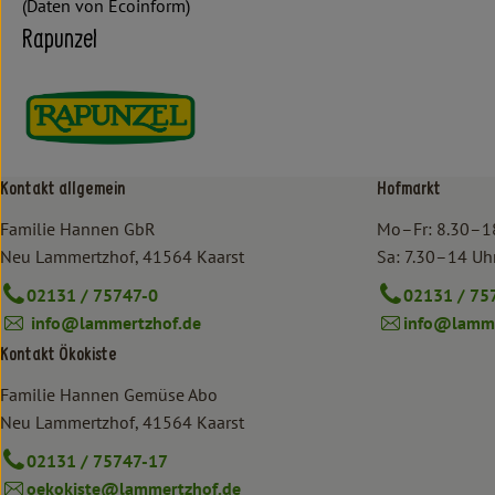
(Daten von Ecoinform)
Rapunzel
Kontakt allgemein
Hofmarkt
Familie Hannen GbR
Mo–Fr: 8.30–1
Neu Lammertzhof, 41564 Kaarst
Sa: 7.30–14 Uh
02131 / 75747-0
02131 / 75
info@lammertzhof.de
info@lamme
Kontakt Ökokiste
Familie Hannen Gemüse Abo
Neu Lammertzhof, 41564 Kaarst
02131 / 75747-17
oekokiste@lammertzhof.de