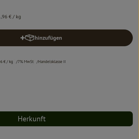
5,96 €
/ kg
hinzufügen
Produkt zum Warenkorb hinzufügen
96 €
/ kg
7% MwSt
Handelsklasse II
Herkunft